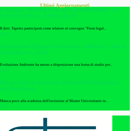
Ultimi Aggiornamenti
Convegno “FROM LEGAL FRAMEWORK TO
OPERATIONAL APPROACH”
Il dott. Tapetto parteciperà come relatore al convegno "From legal...
Apri
Comunicato Stampa Evoluzione ambiente – borsa
di studio a.a. 25.26
Evoluzione Ambiente ha messo a disposizione una borsa di studio per...
Apri
Master Universitario in Diritto dell’Ambiente e
del Territorio
Manca poco alla scadenza dell'iscrizione al Master Universitario in...
Apri
Corsi di formazione sul RENTRI
È stata pubblicata la sessione formativa di novembre 2024 con i...