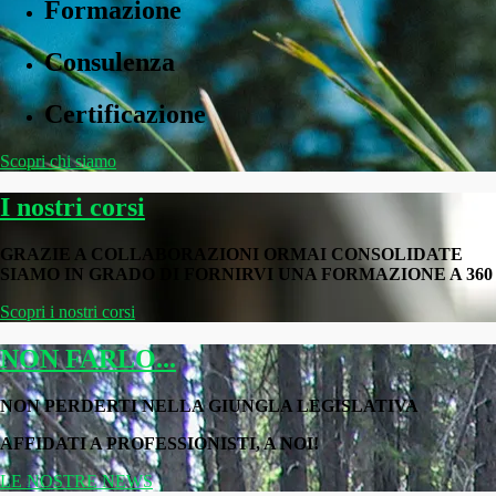
Formazione
Consulenza
Certificazione
Scopri chi siamo
I nostri corsi
GRAZIE A COLLABORAZIONI ORMAI CONSOLIDATE
SIAMO IN GRADO DI FORNIRVI UNA FORMAZIONE A 360
Scopri i nostri corsi
NON FARLO...
NON PERDERTI NELLA GIUNGLA LEGISLATIVA
AFFIDATI A PROFESSIONISTI, A NOI!
LE NOSTRE NEWS