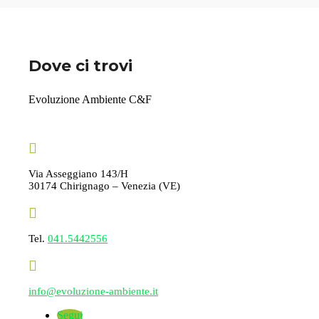
Dove ci trovi
Evoluzione Ambiente C&F

Via Asseggiano 143/H
30174 Chirignago – Venezia (VE)

Tel.
041.5442556

info@evoluzione-ambiente.it
Segui