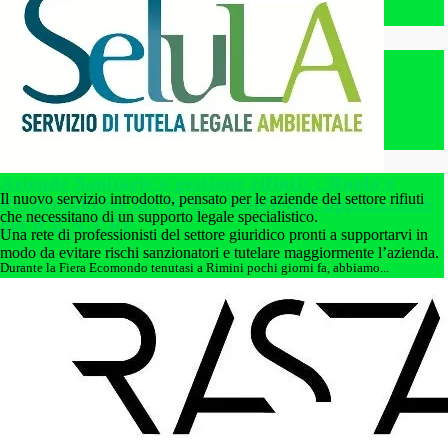
Apri
WEBINAR SU SFALCI E POTATURE DA
MANUTENZIONE DEL VERDE URBANO
Martedì 19 marzo alle ore...
Apri
Aziende Sanitarie e gestione rifiuti: : Ruolo e
Il nuovo servizio introdotto, pensato per le aziende del settore rifiuti
Responsabilità del DEC – Obblighi e applicazione
che necessitano di un supporto legale specialistico.
del R.E.N.T.Rì’
Una rete di professionisti del settore giuridico pronti a supportarvi in
modo da evitare rischi sanzionatori e tutelare maggiormente l’azienda.
Durante la Fiera Ecomondo tenutasi a Rimini pochi giorni fa, abbiamo...
Apri