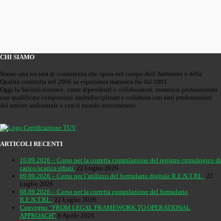
CHI SIAMO
Siamo una società di consulenza che opera nel campo dell’Ambiente e della
Qualità costituita nel 2006 su esperienza maturata fin dal 1991.
Oggi la Società riunisce, come dipendenti o collaboratori, numerosi professionisti
con qualificate competenze multidisciplinari e collabora con noti professionisti
del settore ambientale e con il mondo universitario.
ARTICOLI RECENTI
10.09.2026 – Corso per la corretta compilazione del registro cronologico di
carico/scarico rifiuti
22 Luglio 2026
09.09.2026 – Corso per l’utilizzo del formulario digitale R.E.N.T.RI.
22
Luglio 2026
08.09.2026 – Corso per la corretta compilazione del formulario
R.E.N.T.RI.
22 Luglio 2026
Convegno “FROM LEGAL FRAMEWORK TO OPERATIONAL
APPROACH”
8 Aprile 2026