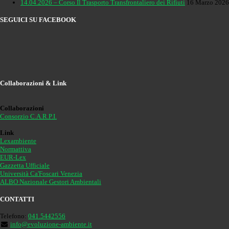
14.04.2026 – Corso Il Trasporto Transfrontaliero dei Rifiuti
16 Marzo 2026
SEGUICI SU FACEBOOK
Collaborazioni & Link
Collaborazioni
Consorzio C.A.R.P.I.
Link
Lexambiente
Normattiva
EUR-Lex
Gazzetta Ufficiale
Università Ca'Foscari Venezia
ALBO Nazionale Gestori Ambientali
CONTATTI
Telefono:
041.5442556
info@evoluzione-ambiente.it