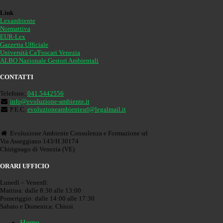
Link
Lexambiente
Normattiva
EUR-Lex
Gazzetta Ufficiale
Università Ca'Foscari Venezia
ALBO Nazionale Gestori Ambientali
CONTATTI
Telefono:
041.5442556
info@evoluzione-ambiente.it
P.E.C.
evoluzioneambientesrl@legalmail.it
Evoluzione Ambiente Consulenza e Formazione srl
Via Asseggiano 143/H 30174
Chirignago di Venezia (VE)
ORARI UFFICIO
Lunedì – Venerdì:
Mattina: dalle 8:30 alle 13:00
Pomeriggio: dalle 14:00 alle 17:30
Sabato e Domenica: Chiusi
Home