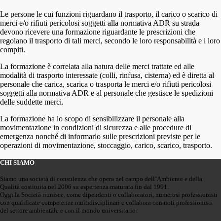
Le persone le cui funzioni riguardano il trasporto, il carico o scarico di
merci e/o rifiuti pericolosi soggetti alla normativa ADR su strada
devono ricevere una formazione riguardante le prescrizioni che
regolano il trasporto di tali merci, secondo le loro responsabilità e i loro
compiti.
La formazione è correlata alla natura delle merci trattate ed alle
modalità di trasporto interessate (colli, rinfusa, cisterna) ed è diretta al
personale che carica, scarica o trasporta le merci e/o rifiuti pericolosi
soggetti alla normativa ADR e al personale che gestisce le spedizioni
delle suddette merci.
La formazione ha lo scopo di sensibilizzare il personale alla
movimentazione in condizioni di sicurezza e alle procedure di
emergenza nonché di informarlo sulle prescrizioni previste per le
operazioni di movimentazione, stoccaggio, carico, scarico, trasporto.
CHI SIAMO
Siamo una società di consulenza che opera nel campo dell’Ambiente e della
Qualità costituita nel 2006 su esperienza maturata fin dal 1991.
Oggi la Società riunisce, come dipendenti o collaboratori, numerosi professionisti
con qualificate competenze multidisciplinari e collabora con noti professionisti
del settore ambientale e con il mondo universitario.