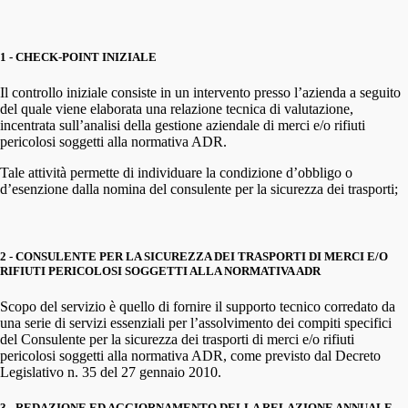
1 - CHECK-POINT INIZIALE
Il controllo iniziale consiste in un intervento presso l’azienda a seguito
del quale viene elaborata una relazione tecnica di valutazione,
incentrata sull’analisi della gestione aziendale di merci e/o rifiuti
pericolosi soggetti alla normativa ADR.
Tale attività permette di individuare la condizione d’obbligo o
d’esenzione dalla nomina del consulente per la sicurezza dei trasporti;
2 - CONSULENTE PER LA SICUREZZA DEI TRASPORTI DI MERCI E/O
RIFIUTI PERICOLOSI SOGGETTI ALLA NORMATIVA ADR
Scopo del servizio è quello di fornire il supporto tecnico corredato da
una serie di servizi essenziali per l’assolvimento dei compiti specifici
del Consulente per la sicurezza dei trasporti di merci e/o rifiuti
pericolosi soggetti alla normativa ADR, come previsto dal Decreto
Legislativo n. 35 del 27 gennaio 2010.
3 - REDAZIONE ED AGGIORNAMENTO DELLA RELAZIONE ANNUALE