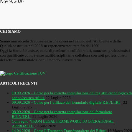
Nov 9, 2020
CHI SIAMO
Siamo una società di consulenza che opera nel campo dell’Ambiente e della
Qualità costituita nel 2006 su esperienza maturata fin dal 1991.
Oggi la Società riunisce, come dipendenti o collaboratori, numerosi professionisti
con qualificate competenze multidisciplinari e collabora con noti professionisti
del settore ambientale e con il mondo universitario.
ARTICOLI RECENTI
10.09.2026 – Corso per la corretta compilazione del registro cronologico di
carico/scarico rifiuti
22 Luglio 2026
09.09.2026 – Corso per l’utilizzo del formulario digitale R.E.N.T.RI.
22
Luglio 2026
08.09.2026 – Corso per la corretta compilazione del formulario
R.E.N.T.RI.
22 Luglio 2026
Convegno “FROM LEGAL FRAMEWORK TO OPERATIONAL
APPROACH”
8 Aprile 2026
14.04.2026 – Corso Il Trasporto Transfrontaliero dei Rifiuti
16 Marzo 2026