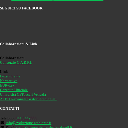
SEGUICI SU FACEBOOK
Collaborazioni & Link
Collaborazioni
Consorzio C.A.R.P.I.
Link
Lexambiente
Normattiva
EUR-Lex
Gazzetta Ufficiale
Università Ca'Foscari Venezia
ALBO Nazionale Gestori Ambientali
CONTATTI
Telefono:
041.5442556
info@evoluzione-ambiente.it
P.E.C.
evoluzioneambientesrl@legalmail.it