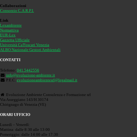
Collaborazioni
Consorzio C.A.R.P.I.
Link
Lexambiente
Normattiva
EUR-Lex
Gazzetta Ufficiale
Università Ca'Foscari Venezia
ALBO Nazionale Gestori Ambientali
CONTATTI
Telefono:
041.5442556
info@evoluzione-ambiente.it
P.E.C.
evoluzioneambientesrl@legalmail.it
Evoluzione Ambiente Consulenza e Formazione srl
Via Asseggiano 143/H 30174
Chirignago di Venezia (VE)
ORARI UFFICIO
Lunedì – Venerdì:
Mattina: dalle 8:30 alle 13:00
Pomeriggio: dalle 14:00 alle 17:30