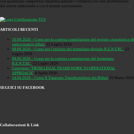
con qualificate competenze multidisciplinari e collabora con noti professionisti
del settore ambientale e con il mondo universitario.
ARTICOLI RECENTI
10.09.2026 – Corso per la corretta compilazione del registro cronologico di
carico/scarico rifiuti
22 Luglio 2026
09.09.2026 – Corso per l’utilizzo del formulario digitale R.E.N.T.RI.
22
Luglio 2026
08.09.2026 – Corso per la corretta compilazione del formulario
R.E.N.T.RI.
22 Luglio 2026
Convegno “FROM LEGAL FRAMEWORK TO OPERATIONAL
APPROACH”
8 Aprile 2026
14.04.2026 – Corso Il Trasporto Transfrontaliero dei Rifiuti
16 Marzo 2026
SEGUICI SU FACEBOOK
Collaborazioni & Link