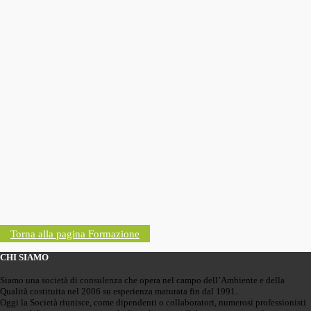
Torna alla pagina Formazione
CHI SIAMO
Siamo una società di consulenza che opera nel campo dell’Ambiente e della
Qualità costituita nel 2006 su esperienza maturata fin dal 1991.
Oggi la Società riunisce, come dipendenti o collaboratori, numerosi professionisti