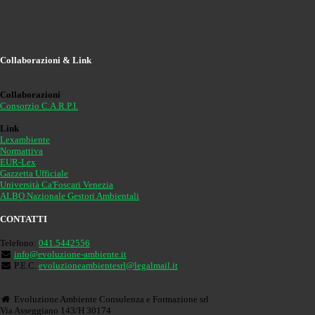
Collaborazioni & Link
Collaborazioni
Consorzio C.A.R.P.I.
Link
Lexambiente
Normattiva
EUR-Lex
Gazzetta Ufficiale
Università Ca'Foscari Venezia
ALBO Nazionale Gestori Ambientali
CONTATTI
Telefono:
041.5442556
info@evoluzione-ambiente.it
P.E.C.
evoluzioneambientesrl@legalmail.it
Evoluzione Ambiente Consulenza e Formazione srl
Via Asseggiano 143/H 30174