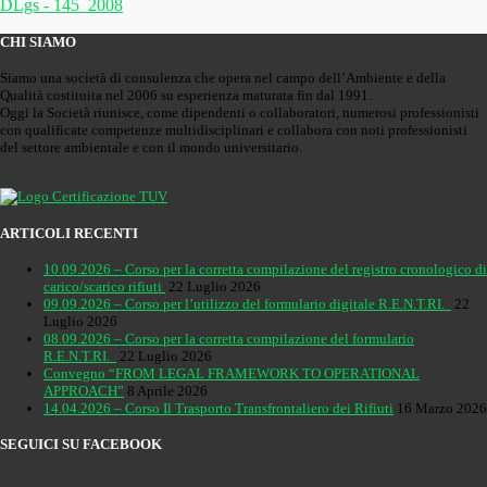
DLgs - 145_2008
CHI SIAMO
Siamo una società di consulenza che opera nel campo dell’Ambiente e della
Qualità costituita nel 2006 su esperienza maturata fin dal 1991.
Oggi la Società riunisce, come dipendenti o collaboratori, numerosi professionisti
con qualificate competenze multidisciplinari e collabora con noti professionisti
del settore ambientale e con il mondo universitario.
ARTICOLI RECENTI
10.09.2026 – Corso per la corretta compilazione del registro cronologico di
carico/scarico rifiuti
22 Luglio 2026
09.09.2026 – Corso per l’utilizzo del formulario digitale R.E.N.T.RI.
22
Luglio 2026
08.09.2026 – Corso per la corretta compilazione del formulario
R.E.N.T.RI.
22 Luglio 2026
Convegno “FROM LEGAL FRAMEWORK TO OPERATIONAL
APPROACH”
8 Aprile 2026
14.04.2026 – Corso Il Trasporto Transfrontaliero dei Rifiuti
16 Marzo 2026
SEGUICI SU FACEBOOK