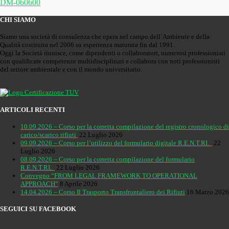
DM-060600
CHI SIAMO
Siamo una società di consulenza che opera nel campo dell’Ambiente e della
Qualità costituita nel 2006 su esperienza maturata fin dal 1991.
Oggi la Società riunisce, come dipendenti o collaboratori, numerosi professionisti
con qualificate competenze multidisciplinari e collabora con noti professionisti
del settore ambientale e con il mondo universitario.
ARTICOLI RECENTI
10.09.2026 – Corso per la corretta compilazione del registro cronologico di
carico/scarico rifiuti
22 Luglio 2026
09.09.2026 – Corso per l’utilizzo del formulario digitale R.E.N.T.RI.
22
Luglio 2026
08.09.2026 – Corso per la corretta compilazione del formulario
R.E.N.T.RI.
22 Luglio 2026
Convegno “FROM LEGAL FRAMEWORK TO OPERATIONAL
APPROACH”
8 Aprile 2026
14.04.2026 – Corso Il Trasporto Transfrontaliero dei Rifiuti
16 Marzo 2026
SEGUICI SU FACEBOOK