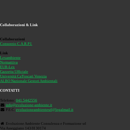
Collaborazioni & Link
Collaborazioni
Consorzio C.A.R.P.I.
Link
Lexambiente
Normattiva
EUR-Lex
Gazzetta Ufficiale
Università Ca'Foscari Venezia
ALBO Nazionale Gestori Ambientali
CONTATTI
Telefono:
041.5442556
info@evoluzione-ambiente.it
P.E.C.
evoluzioneambientesrl@legalmail.it
Evoluzione Ambiente Consulenza e Formazione srl
Via Asseggiano 143/H 30174