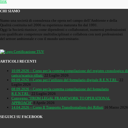
link
CHI SIAMO
Siamo una società di consulenza che opera nel campo dell’Ambiente e della
Qualità costituita nel 2006 su esperienza maturata fin dal 1991.
Oggi la Società riunisce, come dipendenti o collaboratori, numerosi professionisti
con qualificate competenze multidisciplinari e collabora con noti professionisti
del settore ambientale e con il mondo universitario.
ARTICOLI RECENTI
10.09.2026 – Corso per la corretta compilazione del registro cronologico di
carico/scarico rifiuti
22 Luglio 2026
09.09.2026 – Corso per l’utilizzo del formulario digitale R.E.N.T.RI.
22
Luglio 2026
08.09.2026 – Corso per la corretta compilazione del formulario
R.E.N.T.RI.
22 Luglio 2026
Convegno “FROM LEGAL FRAMEWORK TO OPERATIONAL
APPROACH”
8 Aprile 2026
14.04.2026 – Corso Il Trasporto Transfrontaliero dei Rifiuti
16 Marzo 2026
SEGUICI SU FACEBOOK