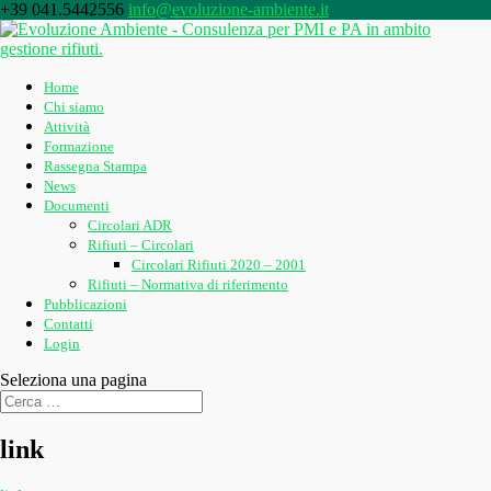
+39 041.5442556
info@evoluzione-ambiente.it
Home
Chi siamo
Attività
Formazione
Rassegna Stampa
News
Documenti
Circolari ADR
Rifiuti – Circolari
Circolari Rifiuti 2020 – 2001
Rifiuti – Normativa di riferimento
Pubblicazioni
Contatti
Login
Seleziona una pagina
link