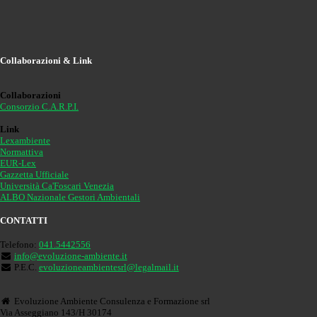
Collaborazioni & Link
Collaborazioni
Consorzio C.A.R.P.I.
Link
Lexambiente
Normattiva
EUR-Lex
Gazzetta Ufficiale
Università Ca'Foscari Venezia
ALBO Nazionale Gestori Ambientali
CONTATTI
Telefono:
041.5442556
info@evoluzione-ambiente.it
P.E.C.
evoluzioneambientesrl@legalmail.it
Evoluzione Ambiente Consulenza e Formazione srl
Via Asseggiano 143/H 30174