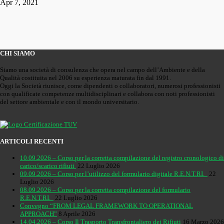
Apr 7, 2021
CHI SIAMO
Siamo una società di consulenza che opera nel campo dell’Ambiente e della
Qualità costituita nel 2006 su esperienza maturata fin dal 1991.
Oggi la Società riunisce, come dipendenti o collaboratori, numerosi professionisti
con qualificate competenze multidisciplinari e collabora con noti professionisti
del settore ambientale e con il mondo universitario.
ARTICOLI RECENTI
10.09.2026 – Corso per la corretta compilazione del registro cronologico di
carico/scarico rifiuti
22 Luglio 2026
09.09.2026 – Corso per l’utilizzo del formulario digitale R.E.N.T.RI.
22
Luglio 2026
08.09.2026 – Corso per la corretta compilazione del formulario
R.E.N.T.RI.
22 Luglio 2026
Convegno “FROM LEGAL FRAMEWORK TO OPERATIONAL
APPROACH”
8 Aprile 2026
14.04.2026 – Corso Il Trasporto Transfrontaliero dei Rifiuti
16 Marzo 2026