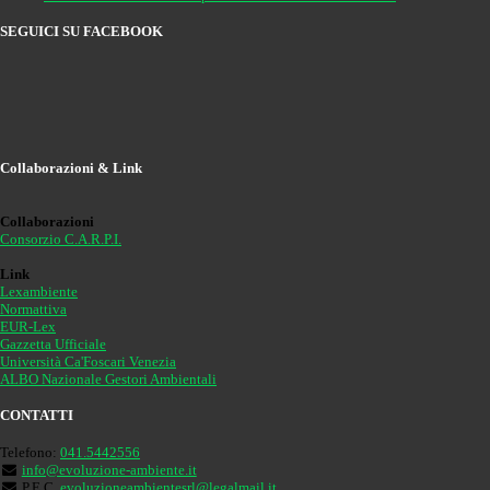
SEGUICI SU FACEBOOK
Collaborazioni & Link
Collaborazioni
Consorzio C.A.R.P.I.
Link
Lexambiente
Normattiva
EUR-Lex
Gazzetta Ufficiale
Università Ca'Foscari Venezia
ALBO Nazionale Gestori Ambientali
CONTATTI
Telefono:
041.5442556
info@evoluzione-ambiente.it
P.E.C.
evoluzioneambientesrl@legalmail.it