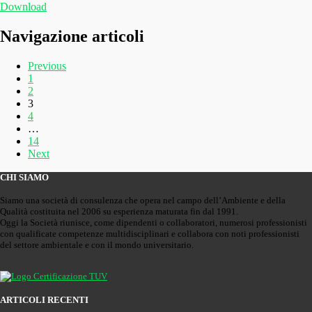
Download
Navigazione articoli
Previous
1
2
3
4
…
14
Next
CHI SIAMO
Siamo una società di consulenza che opera nel campo dell’Ambiente e della
Qualità costituita nel 2006 su esperienza maturata fin dal 1991.
Oggi la Società riunisce, come dipendenti o collaboratori, numerosi professionisti
con qualificate competenze multidisciplinari e collabora con noti professionisti
del settore ambientale e con il mondo universitario.
ARTICOLI RECENTI