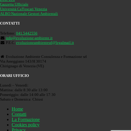
Gazzetta Ufficiale
Università Ca'Foscari Venezia
ALBO Nazionale Gestori Ambientali
CONTATTI
Telefono:
041.5442556
info@evoluzione-ambiente.it
P.E.C.
evoluzioneambientesrl@legalmail.it
Evoluzione Ambiente Consulenza e Formazione srl
Via Asseggiano 143/H 30174
Chirignago di Venezia (VE)
ORARI UFFICIO
Lunedì – Venerdì:
Mattina: dalle 8:30 alle 13:00
Pomeriggio: dalle 14:00 alle 17:30
Sabato e Domenica: Chiusi
Home
Contatti
La Formazione
Cookies policy
Privacy