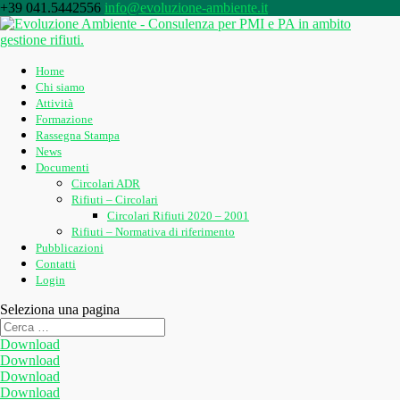
+39 041.5442556
info@evoluzione-ambiente.it
Home
Chi siamo
Attività
Formazione
Rassegna Stampa
News
Documenti
Circolari ADR
Rifiuti – Circolari
Circolari Rifiuti 2020 – 2001
Rifiuti – Normativa di riferimento
Pubblicazioni
Contatti
Login
Seleziona una pagina
Download
Download
Download
Download