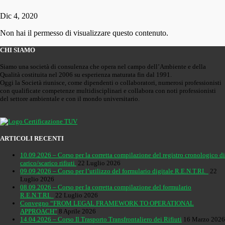
Dic 4, 2020
Non hai il permesso di visualizzare questo contenuto.
CHI SIAMO
Siamo una società di consulenza che opera nel campo dell’Ambiente e della
Qualità costituita nel 2006 su esperienza maturata fin dal 1991.
Oggi la Società riunisce, come dipendenti o collaboratori, numerosi professionisti
con qualificate competenze multidisciplinari e collabora con noti professionisti
del settore ambientale e con il mondo universitario.
ARTICOLI RECENTI
10.09.2026 – Corso per la corretta compilazione del registro cronologico di
carico/scarico rifiuti
22 Luglio 2026
09.09.2026 – Corso per l’utilizzo del formulario digitale R.E.N.T.RI.
22
Luglio 2026
08.09.2026 – Corso per la corretta compilazione del formulario
R.E.N.T.RI.
22 Luglio 2026
Convegno “FROM LEGAL FRAMEWORK TO OPERATIONAL
APPROACH”
8 Aprile 2026
14.04.2026 – Corso Il Trasporto Transfrontaliero dei Rifiuti
16 Marzo 2026