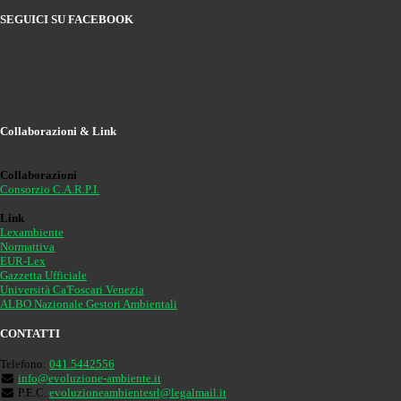
SEGUICI SU FACEBOOK
Collaborazioni & Link
Collaborazioni
Consorzio C.A.R.P.I.
Link
Lexambiente
Normattiva
EUR-Lex
Gazzetta Ufficiale
Università Ca'Foscari Venezia
ALBO Nazionale Gestori Ambientali
CONTATTI
Telefono:
041.5442556
info@evoluzione-ambiente.it
P.E.C.
evoluzioneambientesrl@legalmail.it