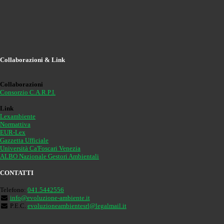
Collaborazioni & Link
Collaborazioni
Consorzio C.A.R.P.I.
Link
Lexambiente
Normattiva
EUR-Lex
Gazzetta Ufficiale
Università Ca'Foscari Venezia
ALBO Nazionale Gestori Ambientali
CONTATTI
Telefono:
041.5442556
info@evoluzione-ambiente.it
P.E.C.
evoluzioneambientesrl@legalmail.it