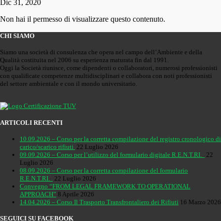
Dic 31, 2020
Non hai il permesso di visualizzare questo contenuto.
CHI SIAMO
Siamo una società di consulenza che opera nel campo dell’Ambiente e della
Qualità costituita nel 2006 su esperienza maturata fin dal 1991.
Oggi la Società riunisce, come dipendenti o collaboratori, numerosi professionisti
con qualificate competenze multidisciplinari e collabora con noti professionisti
del settore ambientale e con il mondo universitario.
ARTICOLI RECENTI
10.09.2026 – Corso per la corretta compilazione del registro cronologico di
carico/scarico rifiuti
22 Luglio 2026
09.09.2026 – Corso per l’utilizzo del formulario digitale R.E.N.T.RI.
22
Luglio 2026
08.09.2026 – Corso per la corretta compilazione del formulario
R.E.N.T.RI.
22 Luglio 2026
Convegno “FROM LEGAL FRAMEWORK TO OPERATIONAL
APPROACH”
8 Aprile 2026
14.04.2026 – Corso Il Trasporto Transfrontaliero dei Rifiuti
16 Marzo 2026
SEGUICI SU FACEBOOK