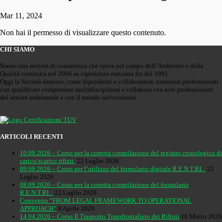
Mar 11, 2024
Non hai il permesso di visualizzare questo contenuto.
CHI SIAMO
Siamo una società di consulenza che opera nel campo dell’Ambiente e della
Qualità costituita nel 2006 su esperienza maturata fin dal 1991.
Oggi la Società riunisce, come dipendenti o collaboratori, numerosi professionisti
con qualificate competenze multidisciplinari e collabora con noti professionisti
del settore ambientale e con il mondo universitario.
ARTICOLI RECENTI
10.09.2026 – Corso per la corretta compilazione del registro cronologico di
carico/scarico rifiuti
22 Luglio 2026
09.09.2026 – Corso per l’utilizzo del formulario digitale R.E.N.T.RI.
22
Luglio 2026
08.09.2026 – Corso per la corretta compilazione del formulario
R.E.N.T.RI.
22 Luglio 2026
Convegno “FROM LEGAL FRAMEWORK TO OPERATIONAL
APPROACH”
8 Aprile 2026
14.04.2026 – Corso Il Trasporto Transfrontaliero dei Rifiuti
16 Marzo 2026