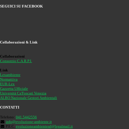
SEGUICI SU FACEBOOK
Collaborazioni & Link
Collaborazioni
Consorzio C.A.R.P.I.
Link
Lexambiente
Normattiva
EUR-Lex
Gazzetta Ufficiale
Università Ca'Foscari Venezia
ALBO Nazionale Gestori Ambientali
CONTATTI
Telefono:
041.5442556
info@evoluzione-ambiente.it
P.E.C.
evoluzioneambientesrl@legalmail.it