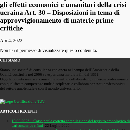
gli effetti economici e umanitari della crisi
ucraina Art. 30 – Disposizioni in tema di
approvvigionamento di materie prime
critiche
Apr 4, 2022
Non hai il permesso di visualizzare questo contenuto.
CHI SIAMO
Siamo una società di consulenza che opera nel campo dell’Ambiente e della
Qualità costituita nel 2006 su esperienza maturata fin dal 1991.
Oggi la Società riunisce, come dipendenti o collaboratori, numerosi professionisti
con qualificate competenze multidisciplinari e collabora con noti professionisti
del settore ambientale e con il mondo universitario.
ARTICOLI RECENTI
10.09.2026 – Corso per la corretta compilazione del registro cronologico di
carico/scarico rifiuti
22 Luglio 2026