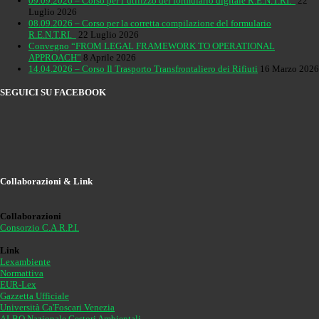
09.09.2026 – Corso per l’utilizzo del formulario digitale R.E.N.T.RI.
22
Luglio 2026
08.09.2026 – Corso per la corretta compilazione del formulario
R.E.N.T.RI.
22 Luglio 2026
Convegno “FROM LEGAL FRAMEWORK TO OPERATIONAL
APPROACH”
8 Aprile 2026
14.04.2026 – Corso Il Trasporto Transfrontaliero dei Rifiuti
16 Marzo 2026
SEGUICI SU FACEBOOK
Collaborazioni & Link
Collaborazioni
Consorzio C.A.R.P.I.
Link
Lexambiente
Normattiva
EUR-Lex
Gazzetta Ufficiale
Università Ca'Foscari Venezia
ALBO Nazionale Gestori Ambientali