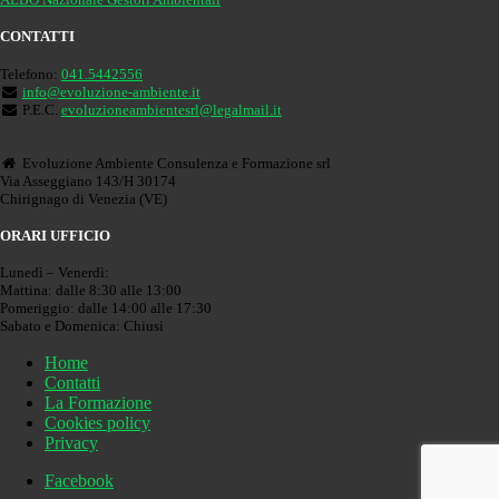
CONTATTI
Telefono:
041.5442556
info@evoluzione-ambiente.it
P.E.C.
evoluzioneambientesrl@legalmail.it
Evoluzione Ambiente Consulenza e Formazione srl
Via Asseggiano 143/H 30174
Chirignago di Venezia (VE)
ORARI UFFICIO
Lunedì – Venerdì:
Mattina: dalle 8:30 alle 13:00
Pomeriggio: dalle 14:00 alle 17:30
Sabato e Domenica: Chiusi
Home
Contatti
La Formazione
Cookies policy
Privacy
Facebook