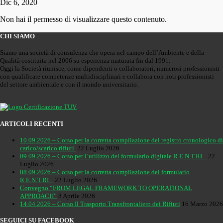
Dic 6, 2020
Non hai il permesso di visualizzare questo contenuto.
CHI SIAMO
Siamo una società di consulenza che opera nel campo dell’Ambiente e della
Qualità costituita nel 2006 su esperienza maturata fin dal 1991.
Oggi la Società riunisce, come dipendenti o collaboratori, numerosi professionisti
con qualificate competenze multidisciplinari e collabora con noti professionisti
del settore ambientale e con il mondo universitario.
ARTICOLI RECENTI
10.09.2026 – Corso per la corretta compilazione del registro cronologico di
carico/scarico rifiuti
22 Luglio 2026
09.09.2026 – Corso per l’utilizzo del formulario digitale R.E.N.T.RI.
22
Luglio 2026
08.09.2026 – Corso per la corretta compilazione del formulario
R.E.N.T.RI.
22 Luglio 2026
Convegno “FROM LEGAL FRAMEWORK TO OPERATIONAL
APPROACH”
8 Aprile 2026
14.04.2026 – Corso Il Trasporto Transfrontaliero dei Rifiuti
16 Marzo 2026
SEGUICI SU FACEBOOK