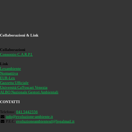
Collaborazioni & Link
Collaborazioni
Consorzio C.A.R.P.I.
Link
Lexambiente
Normattiva
EUR-Lex
Gazzetta Ufficiale
Università Ca'Foscari Venezia
ALBO Nazionale Gestori Ambientali
CONTATTI
Telefono:
041.5442556
info@evoluzione-ambiente.it
P.E.C.
evoluzioneambientesrl@legalmail.it