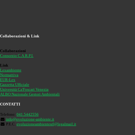
Collaborazioni & Link
Collaborazioni
Consorzio C.A.R.P.I.
Link
Lexambiente
Normattiva
EUR-Lex
Gazzetta Ufficiale
Università Ca'Foscari Venezia
ALBO Nazionale Gestori Ambientali
CONTATTI
Telefono:
041.5442556
info@evoluzione-ambiente.it
P.E.C.
evoluzioneambientesrl@legalmail.it