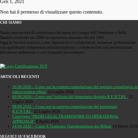
Gen 1, 2021
Non hai il permesso di visualizzare questo contenuto.
CHI SIAMO
Siamo una società di consulenza che opera nel campo dell’Ambiente e della
Qualità costituita nel 2006 su esperienza maturata fin dal 1991.
Oggi la Società riunisce, come dipendenti o collaboratori, numerosi professionisti
con qualificate competenze multidisciplinari e collabora con noti professionisti
del settore ambientale e con il mondo universitario.
ARTICOLI RECENTI
10.09.2026 – Corso per la corretta compilazione del registro cronologico di
carico/scarico rifiuti
22 Luglio 2026
09.09.2026 – Corso per l’utilizzo del formulario digitale R.E.N.T.RI.
22
Luglio 2026
08.09.2026 – Corso per la corretta compilazione del formulario
R.E.N.T.RI.
22 Luglio 2026
Convegno “FROM LEGAL FRAMEWORK TO OPERATIONAL
APPROACH”
8 Aprile 2026
14.04.2026 – Corso Il Trasporto Transfrontaliero dei Rifiuti
16 Marzo 2026
SEGUICI SU FACEBOOK