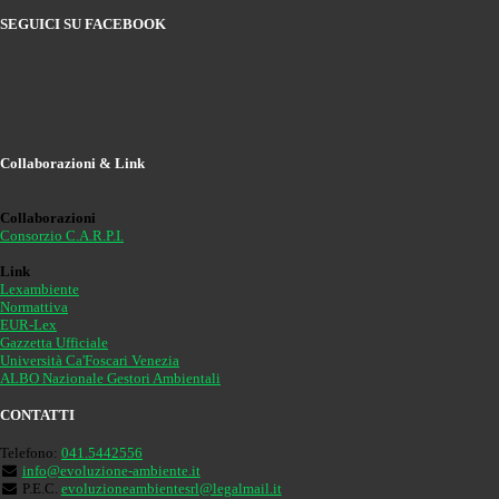
SEGUICI SU FACEBOOK
Collaborazioni & Link
Collaborazioni
Consorzio C.A.R.P.I.
Link
Lexambiente
Normattiva
EUR-Lex
Gazzetta Ufficiale
Università Ca'Foscari Venezia
ALBO Nazionale Gestori Ambientali
CONTATTI
Telefono:
041.5442556
info@evoluzione-ambiente.it
P.E.C.
evoluzioneambientesrl@legalmail.it