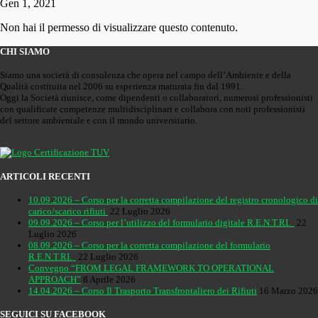
Gen 1, 2021
Non hai il permesso di visualizzare questo contenuto.
CHI SIAMO
Siamo una società di consulenza che opera nel campo dell’Ambiente e della
Qualità costituita nel 2006 su esperienza maturata fin dal 1991.
Oggi la Società riunisce, come dipendenti o collaboratori, numerosi professionisti
con qualificate competenze multidisciplinari e collabora con noti professionisti
del settore ambientale e con il mondo universitario.
ARTICOLI RECENTI
10.09.2026 – Corso per la corretta compilazione del registro cronologico di
carico/scarico rifiuti
22 Luglio 2026
09.09.2026 – Corso per l’utilizzo del formulario digitale R.E.N.T.RI.
22
Luglio 2026
08.09.2026 – Corso per la corretta compilazione del formulario
R.E.N.T.RI.
22 Luglio 2026
Convegno “FROM LEGAL FRAMEWORK TO OPERATIONAL
APPROACH”
8 Aprile 2026
14.04.2026 – Corso Il Trasporto Transfrontaliero dei Rifiuti
16 Marzo 2026
SEGUICI SU FACEBOOK