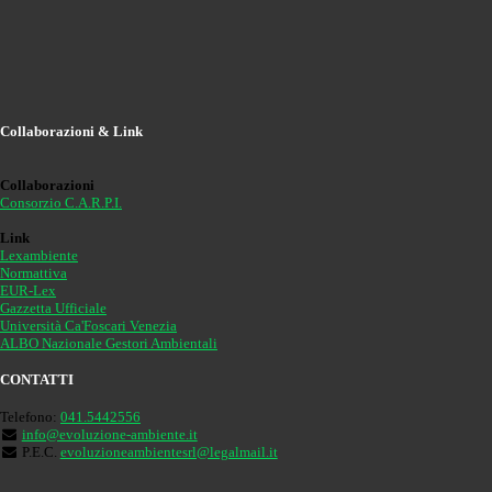
Collaborazioni & Link
Collaborazioni
Consorzio C.A.R.P.I.
Link
Lexambiente
Normattiva
EUR-Lex
Gazzetta Ufficiale
Università Ca'Foscari Venezia
ALBO Nazionale Gestori Ambientali
CONTATTI
Telefono:
041.5442556
info@evoluzione-ambiente.it
P.E.C.
evoluzioneambientesrl@legalmail.it