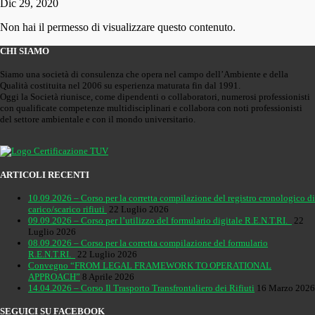
Dic 29, 2020
Non hai il permesso di visualizzare questo contenuto.
CHI SIAMO
Siamo una società di consulenza che opera nel campo dell’Ambiente e della
Qualità costituita nel 2006 su esperienza maturata fin dal 1991.
Oggi la Società riunisce, come dipendenti o collaboratori, numerosi professionisti
con qualificate competenze multidisciplinari e collabora con noti professionisti
del settore ambientale e con il mondo universitario.
ARTICOLI RECENTI
10.09.2026 – Corso per la corretta compilazione del registro cronologico di
carico/scarico rifiuti
22 Luglio 2026
09.09.2026 – Corso per l’utilizzo del formulario digitale R.E.N.T.RI.
22
Luglio 2026
08.09.2026 – Corso per la corretta compilazione del formulario
R.E.N.T.RI.
22 Luglio 2026
Convegno “FROM LEGAL FRAMEWORK TO OPERATIONAL
APPROACH”
8 Aprile 2026
14.04.2026 – Corso Il Trasporto Transfrontaliero dei Rifiuti
16 Marzo 2026
SEGUICI SU FACEBOOK