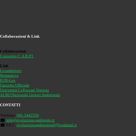
Collaborazioni & Link
Collaborazioni
Consorzio C.A.R.P.I.
Link
Lexambiente
Normattiva
EUR-Lex
Gazzetta Ufficiale
Università Ca'Foscari Venezia
ALBO Nazionale Gestori Ambientali
CONTATTI
Telefono:
041.5442556
info@evoluzione-ambiente.it
P.E.C.
evoluzioneambientesrl@legalmail.it