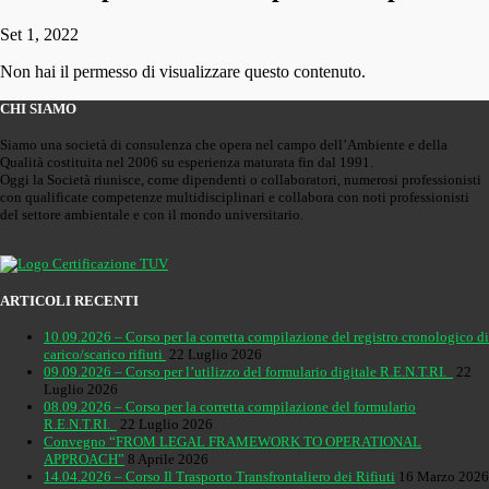
Set 1, 2022
Non hai il permesso di visualizzare questo contenuto.
CHI SIAMO
Siamo una società di consulenza che opera nel campo dell’Ambiente e della
Qualità costituita nel 2006 su esperienza maturata fin dal 1991.
Oggi la Società riunisce, come dipendenti o collaboratori, numerosi professionisti
con qualificate competenze multidisciplinari e collabora con noti professionisti
del settore ambientale e con il mondo universitario.
ARTICOLI RECENTI
10.09.2026 – Corso per la corretta compilazione del registro cronologico di
carico/scarico rifiuti
22 Luglio 2026
09.09.2026 – Corso per l’utilizzo del formulario digitale R.E.N.T.RI.
22
Luglio 2026
08.09.2026 – Corso per la corretta compilazione del formulario
R.E.N.T.RI.
22 Luglio 2026
Convegno “FROM LEGAL FRAMEWORK TO OPERATIONAL
APPROACH”
8 Aprile 2026
14.04.2026 – Corso Il Trasporto Transfrontaliero dei Rifiuti
16 Marzo 2026