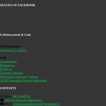
SEGUICI SU FACEBOOK
Collaborazioni & Link
Collaborazioni
Consorzio C.A.R.P.I.
Link
Lexambiente
Normattiva
EUR-Lex
Gazzetta Ufficiale
Università Ca'Foscari Venezia
ALBO Nazionale Gestori Ambientali
CONTATTI
Telefono:
041.5442556
info@evoluzione-ambiente.it
P.E.C.
evoluzioneambientesrl@legalmail.it