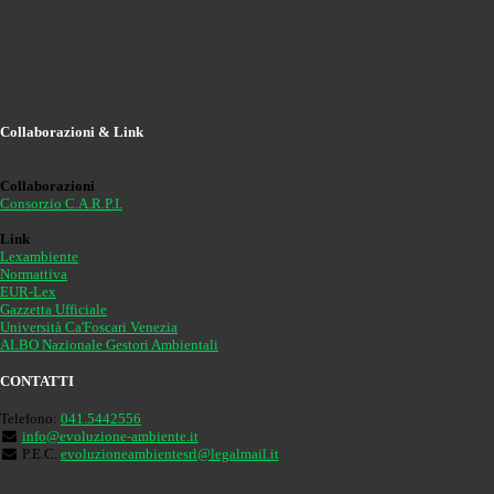
Collaborazioni & Link
Collaborazioni
Consorzio C.A.R.P.I.
Link
Lexambiente
Normattiva
EUR-Lex
Gazzetta Ufficiale
Università Ca'Foscari Venezia
ALBO Nazionale Gestori Ambientali
CONTATTI
Telefono:
041.5442556
info@evoluzione-ambiente.it
P.E.C.
evoluzioneambientesrl@legalmail.it