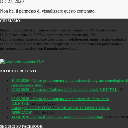
Dic 27, 2020
Non hai il permesso di visualizzare questo contenuto.
CHI SIAMO
Siamo una società di consulenza che opera nel campo dell’Ambiente e della
Qualità costituita nel 2006 su esperienza maturata fin dal 1991.
Oggi la Società riunisce, come dipendenti o collaboratori, numerosi professionisti
con qualificate competenze multidisciplinari e collabora con noti professionisti
del settore ambientale e con il mondo universitario.
ARTICOLI RECENTI
10.09.2026 – Corso per la corretta compilazione del registro cronologico di
carico/scarico rifiuti
22 Luglio 2026
09.09.2026 – Corso per l’utilizzo del formulario digitale R.E.N.T.RI.
22
Luglio 2026
08.09.2026 – Corso per la corretta compilazione del formulario
R.E.N.T.RI.
22 Luglio 2026
Convegno “FROM LEGAL FRAMEWORK TO OPERATIONAL
APPROACH”
8 Aprile 2026
14.04.2026 – Corso Il Trasporto Transfrontaliero dei Rifiuti
16 Marzo 2026
SEGUICI SU FACEBOOK