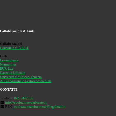
Collaborazioni & Link
Collaborazioni
Consorzio C.A.R.P.I.
Link
Lexambiente
Normattiva
EUR-Lex
Gazzetta Ufficiale
Università Ca'Foscari Venezia
ALBO Nazionale Gestori Ambientali
CONTATTI
Telefono:
041.5442556
info@evoluzione-ambiente.it
P.E.C.
evoluzioneambientesrl@legalmail.it