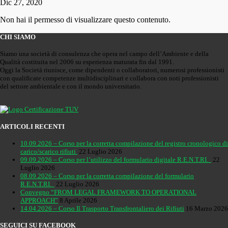
Dic 27, 2020
Non hai il permesso di visualizzare questo contenuto.
CHI SIAMO
Siamo una società di consulenza che opera nel campo dell’Ambiente e della
Qualità costituita nel 2006 su esperienza maturata fin dal 1991.
Oggi la Società riunisce, come dipendenti o collaboratori, numerosi professionisti
con qualificate competenze multidisciplinari e collabora con noti professionisti
del settore ambientale e con il mondo universitario.
ARTICOLI RECENTI
10.09.2026 – Corso per la corretta compilazione del registro cronologico di
carico/scarico rifiuti
22 Luglio 2026
09.09.2026 – Corso per l’utilizzo del formulario digitale R.E.N.T.RI.
22
Luglio 2026
08.09.2026 – Corso per la corretta compilazione del formulario
R.E.N.T.RI.
22 Luglio 2026
Convegno “FROM LEGAL FRAMEWORK TO OPERATIONAL
APPROACH”
8 Aprile 2026
14.04.2026 – Corso Il Trasporto Transfrontaliero dei Rifiuti
16 Marzo 2026
SEGUICI SU FACEBOOK