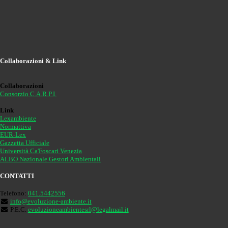
Collaborazioni & Link
Collaborazioni
Consorzio C.A.R.P.I.
Link
Lexambiente
Normattiva
EUR-Lex
Gazzetta Ufficiale
Università Ca'Foscari Venezia
ALBO Nazionale Gestori Ambientali
CONTATTI
Telefono:
041.5442556
info@evoluzione-ambiente.it
P.E.C.
evoluzioneambientesrl@legalmail.it