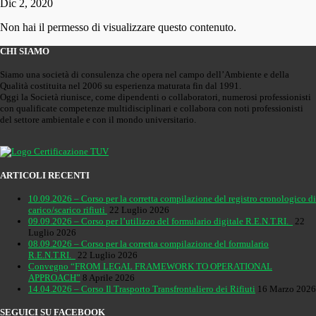
Dic 2, 2020
Non hai il permesso di visualizzare questo contenuto.
CHI SIAMO
Siamo una società di consulenza che opera nel campo dell’Ambiente e della
Qualità costituita nel 2006 su esperienza maturata fin dal 1991.
Oggi la Società riunisce, come dipendenti o collaboratori, numerosi professionisti
con qualificate competenze multidisciplinari e collabora con noti professionisti
del settore ambientale e con il mondo universitario.
ARTICOLI RECENTI
10.09.2026 – Corso per la corretta compilazione del registro cronologico di
carico/scarico rifiuti
22 Luglio 2026
09.09.2026 – Corso per l’utilizzo del formulario digitale R.E.N.T.RI.
22
Luglio 2026
08.09.2026 – Corso per la corretta compilazione del formulario
R.E.N.T.RI.
22 Luglio 2026
Convegno “FROM LEGAL FRAMEWORK TO OPERATIONAL
APPROACH”
8 Aprile 2026
14.04.2026 – Corso Il Trasporto Transfrontaliero dei Rifiuti
16 Marzo 2026
SEGUICI SU FACEBOOK