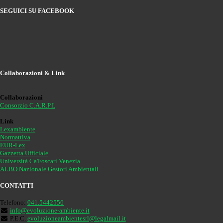
SEGUICI SU FACEBOOK
Collaborazioni & Link
Collaborazioni
Consorzio C.A.R.P.I.
Link
Lexambiente
Normattiva
EUR-Lex
Gazzetta Ufficiale
Università Ca'Foscari Venezia
ALBO Nazionale Gestori Ambientali
CONTATTI
Telefono:
041.5442556
info@evoluzione-ambiente.it
P.E.C.
evoluzioneambientesrl@legalmail.it