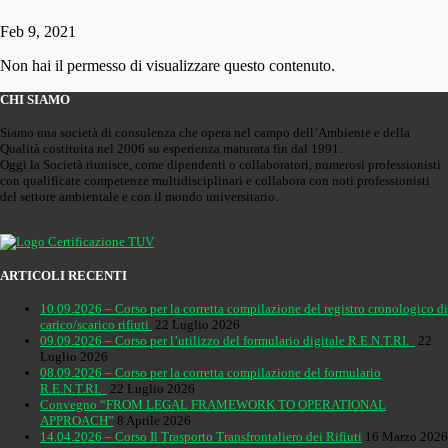
Feb 9, 2021
Non hai il permesso di visualizzare questo contenuto.
CHI SIAMO
Siamo una società di consulenza che opera nel campo dell’Ambiente e della
Qualità costituita nel 2006 su esperienza maturata fin dal 1991.
Oggi la Società riunisce, come dipendenti o collaboratori, numerosi professionisti
con qualificate competenze multidisciplinari e collabora con noti professionisti
del settore ambientale e con il mondo universitario.
ARTICOLI RECENTI
10.09.2026 – Corso per la corretta compilazione del registro cronologico di
carico/scarico rifiuti
22 Luglio 2026
09.09.2026 – Corso per l’utilizzo del formulario digitale R.E.N.T.RI.
22
Luglio 2026
08.09.2026 – Corso per la corretta compilazione del formulario
R.E.N.T.RI.
22 Luglio 2026
Convegno “FROM LEGAL FRAMEWORK TO OPERATIONAL
APPROACH”
8 Aprile 2026
14.04.2026 – Corso Il Trasporto Transfrontaliero dei Rifiuti
16 Marzo 2026