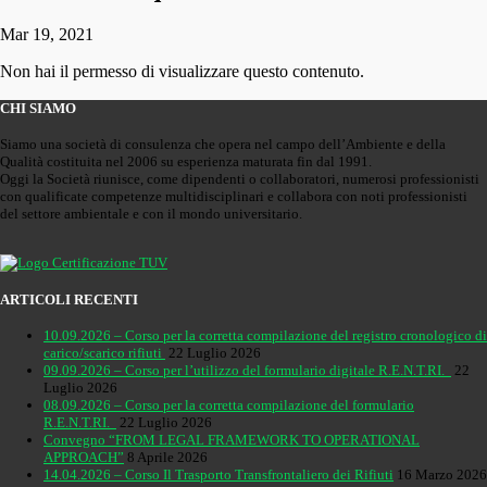
Mar 19, 2021
Non hai il permesso di visualizzare questo contenuto.
CHI SIAMO
Siamo una società di consulenza che opera nel campo dell’Ambiente e della
Qualità costituita nel 2006 su esperienza maturata fin dal 1991.
Oggi la Società riunisce, come dipendenti o collaboratori, numerosi professionisti
con qualificate competenze multidisciplinari e collabora con noti professionisti
del settore ambientale e con il mondo universitario.
ARTICOLI RECENTI
10.09.2026 – Corso per la corretta compilazione del registro cronologico di
carico/scarico rifiuti
22 Luglio 2026
09.09.2026 – Corso per l’utilizzo del formulario digitale R.E.N.T.RI.
22
Luglio 2026
08.09.2026 – Corso per la corretta compilazione del formulario
R.E.N.T.RI.
22 Luglio 2026
Convegno “FROM LEGAL FRAMEWORK TO OPERATIONAL
APPROACH”
8 Aprile 2026
14.04.2026 – Corso Il Trasporto Transfrontaliero dei Rifiuti
16 Marzo 2026