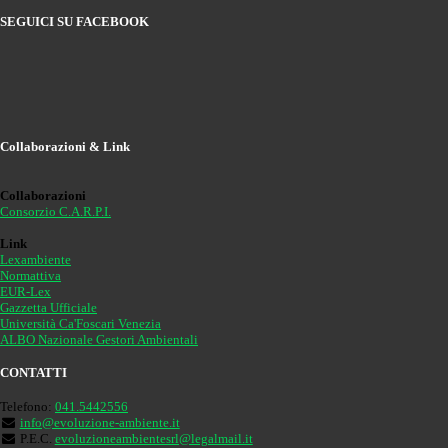
SEGUICI SU FACEBOOK
Collaborazioni & Link
Collaborazioni
Consorzio C.A.R.P.I.
Link
Lexambiente
Normattiva
EUR-Lex
Gazzetta Ufficiale
Università Ca'Foscari Venezia
ALBO Nazionale Gestori Ambientali
CONTATTI
Telefono:
041.5442556
info@evoluzione-ambiente.it
P.E.C.
evoluzioneambientesrl@legalmail.it