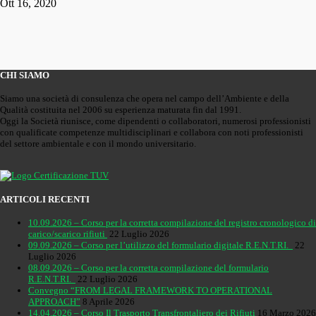
Ott 16, 2020
CHI SIAMO
Siamo una società di consulenza che opera nel campo dell’Ambiente e della
Qualità costituita nel 2006 su esperienza maturata fin dal 1991.
Oggi la Società riunisce, come dipendenti o collaboratori, numerosi professionisti
con qualificate competenze multidisciplinari e collabora con noti professionisti
del settore ambientale e con il mondo universitario.
ARTICOLI RECENTI
10.09.2026 – Corso per la corretta compilazione del registro cronologico di
carico/scarico rifiuti
22 Luglio 2026
09.09.2026 – Corso per l’utilizzo del formulario digitale R.E.N.T.RI.
22
Luglio 2026
08.09.2026 – Corso per la corretta compilazione del formulario
R.E.N.T.RI.
22 Luglio 2026
Convegno “FROM LEGAL FRAMEWORK TO OPERATIONAL
APPROACH”
8 Aprile 2026
14.04.2026 – Corso Il Trasporto Transfrontaliero dei Rifiuti
16 Marzo 2026