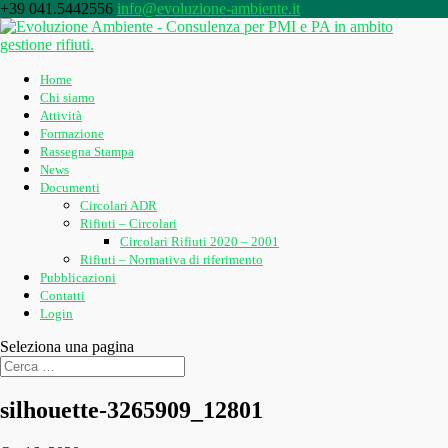
+39 041.5442556
info@evoluzione-ambiente.it
Home
Chi siamo
Attività
Formazione
Rassegna Stampa
News
Documenti
Circolari ADR
Rifiuti – Circolari
Circolari Rifiuti 2020 – 2001
Rifiuti – Normativa di riferimento
Pubblicazioni
Contatti
Login
Seleziona una pagina
silhouette-3265909_12801