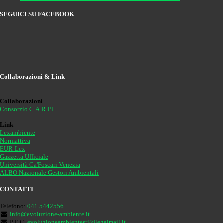
SEGUICI SU FACEBOOK
Collaborazioni & Link
Collaborazioni
Consorzio C.A.R.P.I.
Link
Lexambiente
Normattiva
EUR-Lex
Gazzetta Ufficiale
Università Ca'Foscari Venezia
ALBO Nazionale Gestori Ambientali
CONTATTI
Telefono:
041.5442556
info@evoluzione-ambiente.it
P.E.C.
evoluzioneambientesrl@legalmail.it