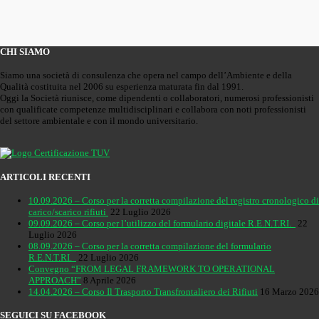
CHI SIAMO
Siamo una società di consulenza che opera nel campo dell’Ambiente e della
Qualità costituita nel 2006 su esperienza maturata fin dal 1991.
Oggi la Società riunisce, come dipendenti o collaboratori, numerosi professionisti
con qualificate competenze multidisciplinari e collabora con noti professionisti
del settore ambientale e con il mondo universitario.
ARTICOLI RECENTI
10.09.2026 – Corso per la corretta compilazione del registro cronologico di
carico/scarico rifiuti
22 Luglio 2026
09.09.2026 – Corso per l’utilizzo del formulario digitale R.E.N.T.RI.
22
Luglio 2026
08.09.2026 – Corso per la corretta compilazione del formulario
R.E.N.T.RI.
22 Luglio 2026
Convegno “FROM LEGAL FRAMEWORK TO OPERATIONAL
APPROACH”
8 Aprile 2026
14.04.2026 – Corso Il Trasporto Transfrontaliero dei Rifiuti
16 Marzo 2026
SEGUICI SU FACEBOOK