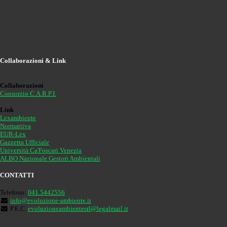
Collaborazioni & Link
Collaborazioni
Consorzio C.A.R.P.I.
Link
Lexambiente
Normattiva
EUR-Lex
Gazzetta Ufficiale
Università Ca'Foscari Venezia
ALBO Nazionale Gestori Ambientali
CONTATTI
Telefono:
041.5442556
info@evoluzione-ambiente.it
P.E.C.
evoluzioneambientesrl@legalmail.it