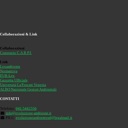
Collaborazioni & Link
Collaborazioni
Consorzio C.A.R.P.I.
Link
Lexambiente
Normattiva
EUR-Lex
Gazzetta Ufficiale
Università Ca'Foscari Venezia
ALBO Nazionale Gestori Ambientali
CONTATTI
Telefono:
041.5442556
info@evoluzione-ambiente.it
P.E.C.
evoluzioneambientesrl@legalmail.it