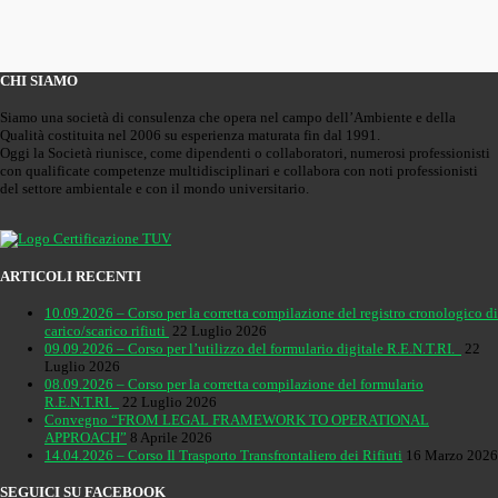
CHI SIAMO
Siamo una società di consulenza che opera nel campo dell’Ambiente e della
Qualità costituita nel 2006 su esperienza maturata fin dal 1991.
Oggi la Società riunisce, come dipendenti o collaboratori, numerosi professionisti
con qualificate competenze multidisciplinari e collabora con noti professionisti
del settore ambientale e con il mondo universitario.
ARTICOLI RECENTI
10.09.2026 – Corso per la corretta compilazione del registro cronologico di
carico/scarico rifiuti
22 Luglio 2026
09.09.2026 – Corso per l’utilizzo del formulario digitale R.E.N.T.RI.
22
Luglio 2026
08.09.2026 – Corso per la corretta compilazione del formulario
R.E.N.T.RI.
22 Luglio 2026
Convegno “FROM LEGAL FRAMEWORK TO OPERATIONAL
APPROACH”
8 Aprile 2026
14.04.2026 – Corso Il Trasporto Transfrontaliero dei Rifiuti
16 Marzo 2026
SEGUICI SU FACEBOOK