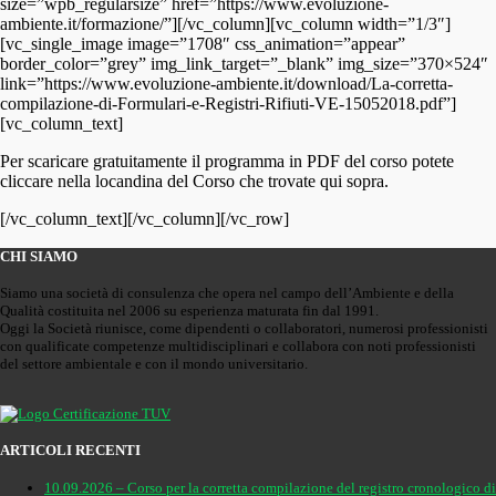
size=”wpb_regularsize” href=”https://www.evoluzione-
ambiente.it/formazione/”][/vc_column][vc_column width=”1/3″]
[vc_single_image image=”1708″ css_animation=”appear”
border_color=”grey” img_link_target=”_blank” img_size=”370×524″
link=”https://www.evoluzione-ambiente.it/download/La-corretta-
compilazione-di-Formulari-e-Registri-Rifiuti-VE-15052018.pdf”]
[vc_column_text]
Per scaricare gratuitamente il programma in PDF del corso potete
cliccare nella locandina del Corso che trovate qui sopra.
[/vc_column_text][/vc_column][/vc_row]
CHI SIAMO
Siamo una società di consulenza che opera nel campo dell’Ambiente e della
Qualità costituita nel 2006 su esperienza maturata fin dal 1991.
Oggi la Società riunisce, come dipendenti o collaboratori, numerosi professionisti
con qualificate competenze multidisciplinari e collabora con noti professionisti
del settore ambientale e con il mondo universitario.
ARTICOLI RECENTI
10.09.2026 – Corso per la corretta compilazione del registro cronologico di