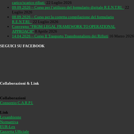
carico/scarico rifiuti
22 Luglio 2026
09.09.2026 – Corso per l’utilizzo del formulario digitale R.E.N.T.RI.
22
Luglio 2026
08.09.2026 – Corso per la corretta compilazione del formulario
R.E.N.T.RI.
22 Luglio 2026
Convegno “FROM LEGAL FRAMEWORK TO OPERATIONAL
APPROACH”
8 Aprile 2026
14.04.2026 – Corso Il Trasporto Transfrontaliero dei Rifiuti
16 Marzo 2026
SEGUICI SU FACEBOOK
Collaborazioni & Link
Collaborazioni
Consorzio C.A.R.P.I.
Link
Lexambiente
Normattiva
EUR-Lex
Gazzetta Ufficiale