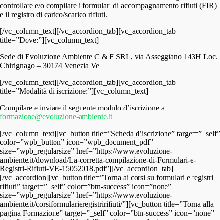
controllare e/o compilare i formulari di accompagnamento rifiuti (FIR)
e il registro di carico/scarico rifiuti.
[/vc_column_text][/vc_accordion_tab][vc_accordion_tab
title=”Dove:”][vc_column_text]
Sede di Evoluzione Ambiente C & F SRL, via Asseggiano 143H Loc.
Chirignago – 30174 Venezia Ve
[/vc_column_text][/vc_accordion_tab][vc_accordion_tab
title=”Modalità di iscrizione:”][vc_column_text]
Compilare e inviare il seguente modulo d’iscrizione a
formazione@evoluzione-ambiente.it
[/vc_column_text][vc_button title=”Scheda d’iscrizione” target=”_self”
color=”wpb_button” icon=”wpb_document_pdf”
size=”wpb_regularsize” href=”https://www.evoluzione-
ambiente.it/download/La-corretta-compilazione-di-Formulari-e-
Registri-Rifiuti-VE-15052018.pdf”][/vc_accordion_tab]
[/vc_accordion][vc_button title=”Torna ai corsi su formulari e registri
rifiuti” target=”_self” color=”btn-success” icon=”none”
size=”wpb_regularsize” href=”https://www.evoluzione-
ambiente.it/corsiformularieregistririfiuti/”][vc_button title=”Torna alla
pagina Formazione” target=”_self” color=”btn-success” icon=”none”