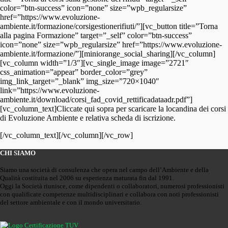
color=”btn-success” icon=”none” size=”wpb_regularsize”
href=”https://www.evoluzione-
ambiente.it/formazione/corsigestionerifiuti/”][vc_button title=”Torna
alla pagina Formazione” target=”_self” color=”btn-success”
icon=”none” size=”wpb_regularsize” href=”https://www.evoluzione-
ambiente.it/formazione/”][miniorange_social_sharing][/vc_column]
[vc_column width=”1/3″][vc_single_image image=”2721″
css_animation=”appear” border_color=”grey”
img_link_target=”_blank” img_size=”720×1040″
link=”https://www.evoluzione-
ambiente.it/download/corsi_fad_covid_rettificadataadr.pdf”]
[vc_column_text]Cliccate qui sopra per scaricare la locandina dei corsi
di Evoluzione Ambiente e relativa scheda di iscrizione.
[/vc_column_text][/vc_column][/vc_row]
CHI SIAMO
Siamo una società di consulenza che opera nel campo dell’Ambiente e della
Qualità costituita nel 2006 su esperienza maturata fin dal 1991.
Oggi la Società riunisce, come dipendenti o collaboratori, numerosi professionisti
con qualificate competenze multidisciplinari e collabora con noti professionisti
del settore ambientale e con il mondo universitario.