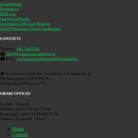
Lexambiente
Normattiva
EUR-Lex
Gazzetta Ufficiale
Università Ca'Foscari Venezia
ALBO Nazionale Gestori Ambientali
CONTATTI
Telefono:
041.5442556
info@evoluzione-ambiente.it
P.E.C.
evoluzioneambientesrl@legalmail.it
Evoluzione Ambiente Consulenza e Formazione srl
Via Asseggiano 143/H 30174
Chirignago di Venezia (VE)
ORARI UFFICIO
Lunedì – Venerdì:
Mattina: dalle 8:30 alle 13:00
Pomeriggio: dalle 14:00 alle 17:30
Sabato e Domenica: Chiusi
Home
Contatti