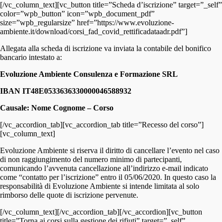
[/vc_column_text][vc_button title=”Scheda d’iscrizione” target=”_self”
color=”wpb_button” icon=”wpb_document_pdf”
size=”wpb_regularsize” href=”https://www.evoluzione-
ambiente.it/download/corsi_fad_covid_rettificadataadr.pdf”]
Allegata alla scheda di iscrizione va inviata la contabile del bonifico
bancario intestato a:
Evoluzione Ambiente Consulenza e Formazione SRL
IBAN IT48E0533636330000046588932
Causale: Nome Cognome – Corso
[/vc_accordion_tab][vc_accordion_tab title=”Recesso del corso”]
[vc_column_text]
Evoluzione Ambiente si riserva il diritto di cancellare l’evento nel caso
di non raggiungimento del numero minimo di partecipanti,
comunicando l’avvenuta cancellazione all’indirizzo e-mail indicato
come “contatto per l’iscrizione” entro il 05/06/2020. In questo caso la
responsabilità di Evoluzione Ambiente si intende limitata al solo
rimborso delle quote di iscrizione pervenute.
[/vc_column_text][/vc_accordion_tab][/vc_accordion][vc_button
title=”Torna ai corsi sulla gestione dei rifiuti” target=”_self”