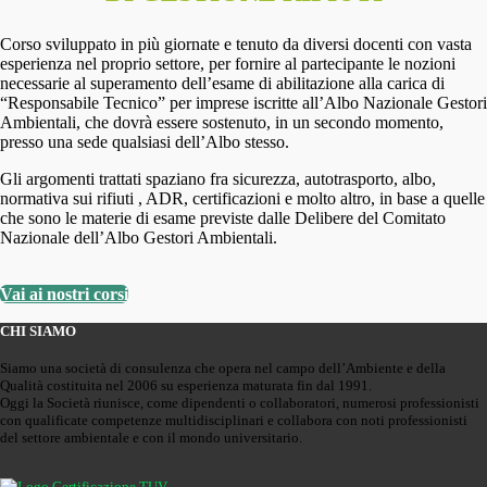
Corso sviluppato in più giornate e tenuto da diversi docenti con vasta
esperienza nel proprio settore, per fornire al partecipante le nozioni
necessarie al superamento dell’esame di abilitazione alla carica di
“Responsabile Tecnico” per imprese iscritte all’Albo Nazionale Gestori
Ambientali, che dovrà essere sostenuto, in un secondo momento,
presso una sede qualsiasi dell’Albo stesso.
Gli argomenti trattati spaziano fra sicurezza, autotrasporto, albo,
normativa sui rifiuti , ADR, certificazioni e molto altro, in base a quelle
che sono le materie di esame previste dalle Delibere del Comitato
Nazionale dell’Albo Gestori Ambientali.
Vai ai nostri corsi
CHI SIAMO
Siamo una società di consulenza che opera nel campo dell’Ambiente e della
Qualità costituita nel 2006 su esperienza maturata fin dal 1991.
Oggi la Società riunisce, come dipendenti o collaboratori, numerosi professionisti
con qualificate competenze multidisciplinari e collabora con noti professionisti
del settore ambientale e con il mondo universitario.