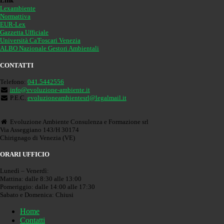
Link
Lexambiente
Normattiva
EUR-Lex
Gazzetta Ufficiale
Università Ca'Foscari Venezia
ALBO Nazionale Gestori Ambientali
CONTATTI
Telefono:
041.5442556
info@evoluzione-ambiente.it
P.E.C.
evoluzioneambientesrl@legalmail.it
Evoluzione Ambiente Consulenza e Formazione srl
Via Asseggiano 143/H 30174
Chirignago di Venezia (VE)
ORARI UFFICIO
Lunedì – Venerdì:
Mattina: dalle 8:30 alle 13:00
Pomeriggio: dalle 14:00 alle 17:30
Sabato e Domenica: Chiusi
Home
Contatti