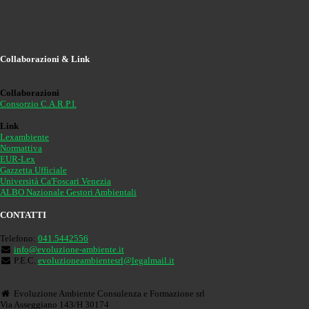
Collaborazioni & Link
Collaborazioni
Consorzio C.A.R.P.I.
Link
Lexambiente
Normattiva
EUR-Lex
Gazzetta Ufficiale
Università Ca'Foscari Venezia
ALBO Nazionale Gestori Ambientali
CONTATTI
Telefono:
041.5442556
info@evoluzione-ambiente.it
P.E.C.
evoluzioneambientesrl@legalmail.it
Evoluzione Ambiente Consulenza e Formazione srl
Via Asseggiano 143/H 30174