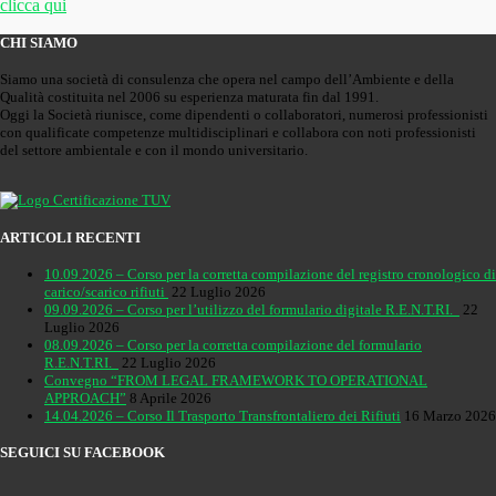
clicca qui
CHI SIAMO
Siamo una società di consulenza che opera nel campo dell’Ambiente e della
Qualità costituita nel 2006 su esperienza maturata fin dal 1991.
Oggi la Società riunisce, come dipendenti o collaboratori, numerosi professionisti
con qualificate competenze multidisciplinari e collabora con noti professionisti
del settore ambientale e con il mondo universitario.
ARTICOLI RECENTI
10.09.2026 – Corso per la corretta compilazione del registro cronologico di
carico/scarico rifiuti
22 Luglio 2026
09.09.2026 – Corso per l’utilizzo del formulario digitale R.E.N.T.RI.
22
Luglio 2026
08.09.2026 – Corso per la corretta compilazione del formulario
R.E.N.T.RI.
22 Luglio 2026
Convegno “FROM LEGAL FRAMEWORK TO OPERATIONAL
APPROACH”
8 Aprile 2026
14.04.2026 – Corso Il Trasporto Transfrontaliero dei Rifiuti
16 Marzo 2026
SEGUICI SU FACEBOOK