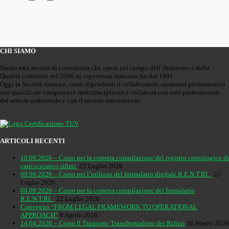
CHI SIAMO
Siamo una società di consulenza che opera nel campo dell’Ambiente e della
Qualità costituita nel 2006 su esperienza maturata fin dal 1991.
Oggi la Società riunisce, come dipendenti o collaboratori, numerosi professionisti
con qualificate competenze multidisciplinari e collabora con noti professionisti
del settore ambientale e con il mondo universitario.
ARTICOLI RECENTI
10.09.2026 – Corso per la corretta compilazione del registro cronologico di
carico/scarico rifiuti
22 Luglio 2026
09.09.2026 – Corso per l’utilizzo del formulario digitale R.E.N.T.RI.
22
Luglio 2026
08.09.2026 – Corso per la corretta compilazione del formulario
R.E.N.T.RI.
22 Luglio 2026
Convegno “FROM LEGAL FRAMEWORK TO OPERATIONAL
APPROACH”
8 Aprile 2026
14.04.2026 – Corso Il Trasporto Transfrontaliero dei Rifiuti
16 Marzo 2026