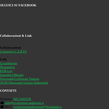
SEGUICI SU FACEBOOK
Collaborazioni & Link
Collaborazioni
Consorzio C.A.R.P.I.
Link
Lexambiente
Normattiva
EUR-Lex
Gazzetta Ufficiale
Università Ca'Foscari Venezia
ALBO Nazionale Gestori Ambientali
CONTATTI
Telefono:
041.5442556
info@evoluzione-ambiente.it
P.E.C.
evoluzioneambientesrl@legalmail.it