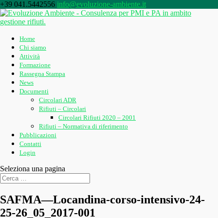
+39 041.5442556
info@evoluzione-ambiente.it
Home
Chi siamo
Attività
Formazione
Rassegna Stampa
News
Documenti
Circolari ADR
Rifiuti – Circolari
Circolari Rifiuti 2020 – 2001
Rifiuti – Normativa di riferimento
Pubblicazioni
Contatti
Login
Seleziona una pagina
SAFMA—Locandina-corso-intensivo-24-
25-26_05_2017-001