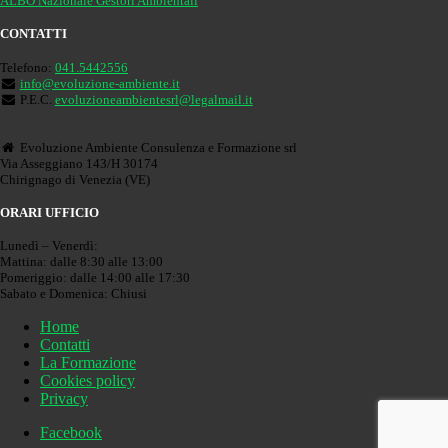
ALBO Nazionale Gestori Ambientali
CONTATTI
Telefono:
041.5442556
info@evoluzione-ambiente.it
P.E.C.
evoluzioneambientesrl@legalmail.it
Evoluzione Ambiente Consulenza e Formazione srl
Via Asseggiano 143/H 30174
Chirignago di Venezia (VE)
ORARI UFFICIO
Lunedì – Venerdì:
Mattina: dalle 8:30 alle 13:00
Pomeriggio: dalle 14:00 alle 17:30
Sabato e Domenica: Chiusi
Home
Contatti
La Formazione
Cookies policy
Privacy
Facebook