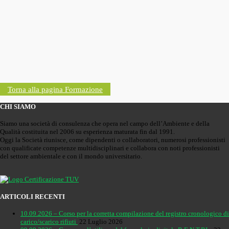
Torna alla pagina Formazione
CHI SIAMO
Siamo una società di consulenza che opera nel campo dell’Ambiente e della
Qualità costituita nel 2006 su esperienza maturata fin dal 1991.
Oggi la Società riunisce, come dipendenti o collaboratori, numerosi professionisti
con qualificate competenze multidisciplinari e collabora con noti professionisti
del settore ambientale e con il mondo universitario.
ARTICOLI RECENTI
10.09.2026 – Corso per la corretta compilazione del registro cronologico di
carico/scarico rifiuti
22 Luglio 2026