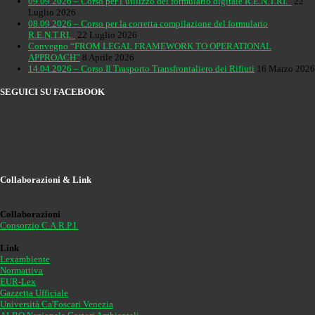
09.09.2026 – Corso per l’utilizzo del formulario digitale R.E.N.T.RI.
22
Luglio 2026
08.09.2026 – Corso per la corretta compilazione del formulario
R.E.N.T.RI.
22 Luglio 2026
Convegno “FROM LEGAL FRAMEWORK TO OPERATIONAL
APPROACH”
8 Aprile 2026
14.04.2026 – Corso Il Trasporto Transfrontaliero dei Rifiuti
16 Marzo 2026
SEGUICI SU FACEBOOK
Collaborazioni & Link
Collaborazioni
Consorzio C.A.R.P.I.
Link
Lexambiente
Normattiva
EUR-Lex
Gazzetta Ufficiale
Università Ca'Foscari Venezia