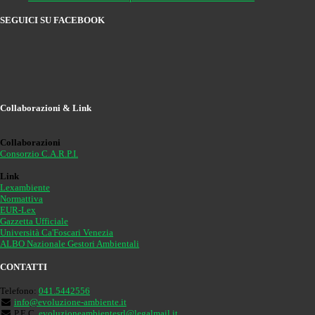
SEGUICI SU FACEBOOK
Collaborazioni & Link
Collaborazioni
Consorzio C.A.R.P.I.
Link
Lexambiente
Normattiva
EUR-Lex
Gazzetta Ufficiale
Università Ca'Foscari Venezia
ALBO Nazionale Gestori Ambientali
CONTATTI
Telefono:
041.5442556
info@evoluzione-ambiente.it
P.E.C.
evoluzioneambientesrl@legalmail.it