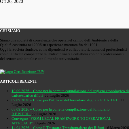
Ott 26, 2020
CHI SIAMO
Siamo una società di consulenza che opera nel campo dell’Ambiente e della
Qualità costituita nel 2006 su esperienza maturata fin dal 1991.
Oggi la Società riunisce, come dipendenti o collaboratori, numerosi professionisti
con qualificate competenze multidisciplinari e collabora con noti professionisti
del settore ambientale e con il mondo universitario.
ARTICOLI RECENTI
10.09.2026 – Corso per la corretta compilazione del registro cronologico di
carico/scarico rifiuti
22 Luglio 2026
09.09.2026 – Corso per l’utilizzo del formulario digitale R.E.N.T.RI.
22
Luglio 2026
08.09.2026 – Corso per la corretta compilazione del formulario
R.E.N.T.RI.
22 Luglio 2026
Convegno “FROM LEGAL FRAMEWORK TO OPERATIONAL
APPROACH”
8 Aprile 2026
14.04.2026 – Corso Il Trasporto Transfrontaliero dei Rifiuti
16 Marzo 2026