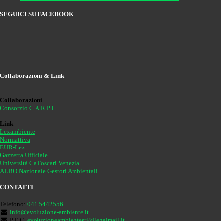
SEGUICI SU FACEBOOK
Collaborazioni & Link
Collaborazioni
Consorzio C.A.R.P.I.
Link
Lexambiente
Normattiva
EUR-Lex
Gazzetta Ufficiale
Università Ca'Foscari Venezia
ALBO Nazionale Gestori Ambientali
CONTATTI
Telefono:
041.5442556
info@evoluzione-ambiente.it
P.E.C.
evoluzioneambientesrl@legalmail.it