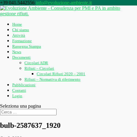
+39 041.5442556
info@evoluzione-ambiente.it
Home
Chi siamo
Attività
Formazione
Rassegna Stampa
News
Documenti
Circolari ADR
Rifiuti – Circolari
Circolari Rifiuti 2020 – 2001
Rifiuti – Normativa di riferimento
Pubblicazioni
Contatti
Login
Seleziona una pagina
bulb-2587637_1920