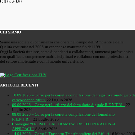
Ott 6, 2020
CHI SIAMO
Siamo una società di consulenza che opera nel campo dell’Ambiente e della
Qualità costituita nel 2006 su esperienza maturata fin dal 1991.
Oggi la Società riunisce, come dipendenti o collaboratori, numerosi professionisti
con qualificate competenze multidisciplinari e collabora con noti professionisti
del settore ambientale e con il mondo universitario.
ARTICOLI RECENTI
10.09.2026 – Corso per la corretta compilazione del registro cronologico di
carico/scarico rifiuti
22 Luglio 2026
09.09.2026 – Corso per l’utilizzo del formulario digitale R.E.N.T.RI.
22
Luglio 2026
08.09.2026 – Corso per la corretta compilazione del formulario
R.E.N.T.RI.
22 Luglio 2026
Convegno “FROM LEGAL FRAMEWORK TO OPERATIONAL
APPROACH”
8 Aprile 2026
14.04.2026 – Corso Il Trasporto Transfrontaliero dei Rifiuti
16 Marzo 2026