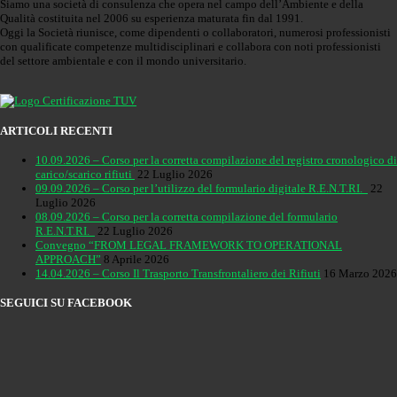
Siamo una società di consulenza che opera nel campo dell’Ambiente e della
Qualità costituita nel 2006 su esperienza maturata fin dal 1991.
Oggi la Società riunisce, come dipendenti o collaboratori, numerosi professionisti
con qualificate competenze multidisciplinari e collabora con noti professionisti
del settore ambientale e con il mondo universitario.
ARTICOLI RECENTI
10.09.2026 – Corso per la corretta compilazione del registro cronologico di
carico/scarico rifiuti
22 Luglio 2026
09.09.2026 – Corso per l’utilizzo del formulario digitale R.E.N.T.RI.
22
Luglio 2026
08.09.2026 – Corso per la corretta compilazione del formulario
R.E.N.T.RI.
22 Luglio 2026
Convegno “FROM LEGAL FRAMEWORK TO OPERATIONAL
APPROACH”
8 Aprile 2026
14.04.2026 – Corso Il Trasporto Transfrontaliero dei Rifiuti
16 Marzo 2026
SEGUICI SU FACEBOOK