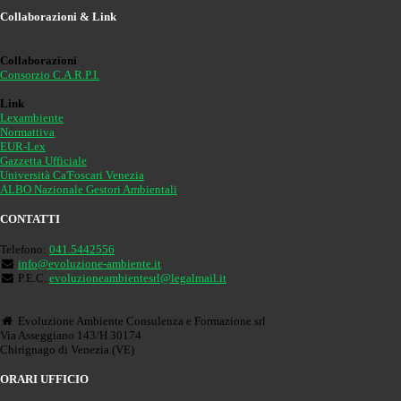
Collaborazioni & Link
Collaborazioni
Consorzio C.A.R.P.I.
Link
Lexambiente
Normattiva
EUR-Lex
Gazzetta Ufficiale
Università Ca'Foscari Venezia
ALBO Nazionale Gestori Ambientali
CONTATTI
Telefono:
041.5442556
info@evoluzione-ambiente.it
P.E.C.
evoluzioneambientesrl@legalmail.it
Evoluzione Ambiente Consulenza e Formazione srl
Via Asseggiano 143/H 30174
Chirignago di Venezia (VE)
ORARI UFFICIO