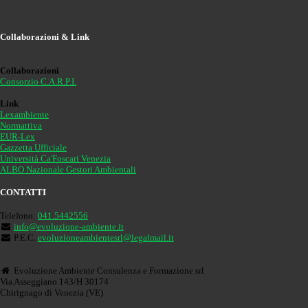
Collaborazioni & Link
Collaborazioni
Consorzio C.A.R.P.I.
Link
Lexambiente
Normattiva
EUR-Lex
Gazzetta Ufficiale
Università Ca'Foscari Venezia
ALBO Nazionale Gestori Ambientali
CONTATTI
Telefono:
041.5442556
info@evoluzione-ambiente.it
P.E.C.
evoluzioneambientesrl@legalmail.it
Evoluzione Ambiente Consulenza e Formazione srl
Via Asseggiano 143/H 30174
Chirignago di Venezia (VE)