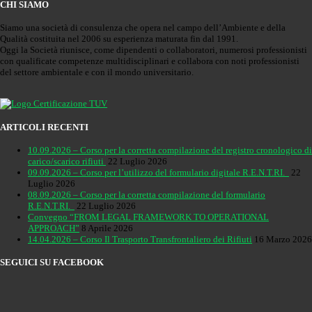
CHI SIAMO
Siamo una società di consulenza che opera nel campo dell’Ambiente e della
Qualità costituita nel 2006 su esperienza maturata fin dal 1991.
Oggi la Società riunisce, come dipendenti o collaboratori, numerosi professionisti
con qualificate competenze multidisciplinari e collabora con noti professionisti
del settore ambientale e con il mondo universitario.
ARTICOLI RECENTI
10.09.2026 – Corso per la corretta compilazione del registro cronologico di
carico/scarico rifiuti
22 Luglio 2026
09.09.2026 – Corso per l’utilizzo del formulario digitale R.E.N.T.RI.
22
Luglio 2026
08.09.2026 – Corso per la corretta compilazione del formulario
R.E.N.T.RI.
22 Luglio 2026
Convegno “FROM LEGAL FRAMEWORK TO OPERATIONAL
APPROACH”
8 Aprile 2026
14.04.2026 – Corso Il Trasporto Transfrontaliero dei Rifiuti
16 Marzo 2026
SEGUICI SU FACEBOOK