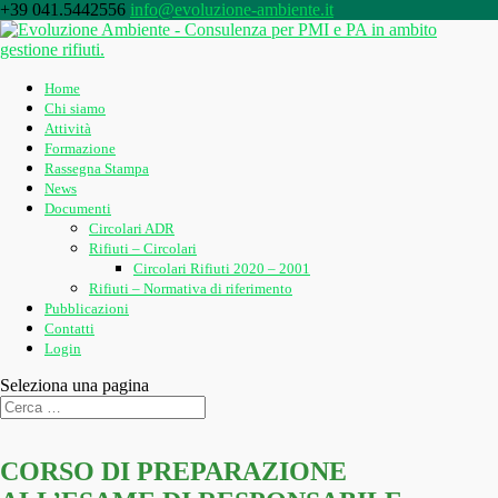
+39 041.5442556
info@evoluzione-ambiente.it
Home
Chi siamo
Attività
Formazione
Rassegna Stampa
News
Documenti
Circolari ADR
Rifiuti – Circolari
Circolari Rifiuti 2020 – 2001
Rifiuti – Normativa di riferimento
Pubblicazioni
Contatti
Login
Seleziona una pagina
CORSO DI PREPARAZIONE