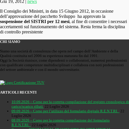
Giu 19, 2012
|
news
Il Consiglio dei Ministri, in data 15 Giugno 2012, in occasione
dell’approvazione del pacchetto Sviluppo ha approvato la
sospensione del SISTRI per 12 mesi
, al fine di consentire i necessari
accertamenti sul funzionamento del sistema. Resta ferma la disciplina
di controllo preesistente
CHI SIAMO
Siamo una società di consulenza che opera nel campo dell’Ambiente e della
Qualità costituita nel 2006 su esperienza maturata fin dal 1991.
Oggi la Società riunisce, come dipendenti o collaboratori, numerosi professionisti
con qualificate competenze multidisciplinari e collabora con noti professionisti
del settore ambientale e con il mondo universitario.
ARTICOLI RECENTI
10.09.2026 – Corso per la corretta compilazione del registro cronologico di
carico/scarico rifiuti
22 Luglio 2026
09.09.2026 – Corso per l’utilizzo del formulario digitale R.E.N.T.RI.
22
Luglio 2026
08.09.2026 – Corso per la corretta compilazione del formulario
R.E.N.T.RI.
22 Luglio 2026