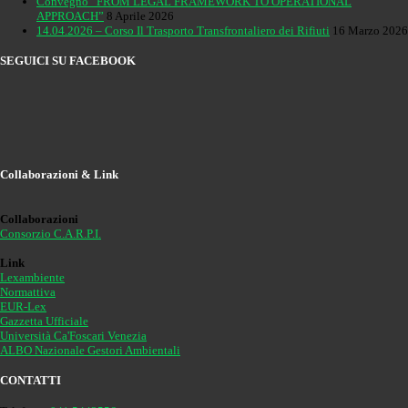
Convegno “FROM LEGAL FRAMEWORK TO OPERATIONAL
APPROACH”
8 Aprile 2026
14.04.2026 – Corso Il Trasporto Transfrontaliero dei Rifiuti
16 Marzo 2026
SEGUICI SU FACEBOOK
Collaborazioni & Link
Collaborazioni
Consorzio C.A.R.P.I.
Link
Lexambiente
Normattiva
EUR-Lex
Gazzetta Ufficiale
Università Ca'Foscari Venezia
ALBO Nazionale Gestori Ambientali
CONTATTI