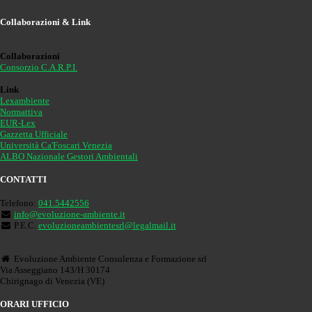
Collaborazioni & Link
Collaborazioni
Consorzio C.A.R.P.I.
Link
Lexambiente
Normattiva
EUR-Lex
Gazzetta Ufficiale
Università Ca'Foscari Venezia
ALBO Nazionale Gestori Ambientali
CONTATTI
Telefono:
041.5442556
info@evoluzione-ambiente.it
P.E.C.
evoluzioneambientesrl@legalmail.it
Evoluzione Ambiente Consulenza e Formazione srl
Via Asseggiano 143/H 30174
Chirignago di Venezia (VE)
ORARI UFFICIO