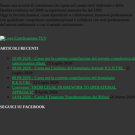
Siamo una società di consulenza che opera nel campo dell’Ambiente e della
Qualità costituita nel 2006 su esperienza maturata fin dal 1991.
Oggi la Società riunisce, come dipendenti o collaboratori, numerosi professionisti
con qualificate competenze multidisciplinari e collabora con noti professionisti
del settore ambientale e con il mondo universitario.
ARTICOLI RECENTI
10.09.2026 – Corso per la corretta compilazione del registro cronologico di
carico/scarico rifiuti
22 Luglio 2026
09.09.2026 – Corso per l’utilizzo del formulario digitale R.E.N.T.RI.
22
Luglio 2026
08.09.2026 – Corso per la corretta compilazione del formulario
R.E.N.T.RI.
22 Luglio 2026
Convegno “FROM LEGAL FRAMEWORK TO OPERATIONAL
APPROACH”
8 Aprile 2026
14.04.2026 – Corso Il Trasporto Transfrontaliero dei Rifiuti
16 Marzo 2026
SEGUICI SU FACEBOOK