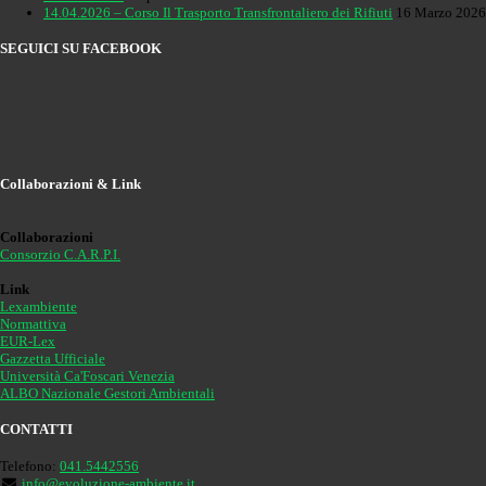
14.04.2026 – Corso Il Trasporto Transfrontaliero dei Rifiuti
16 Marzo 2026
SEGUICI SU FACEBOOK
Collaborazioni & Link
Collaborazioni
Consorzio C.A.R.P.I.
Link
Lexambiente
Normattiva
EUR-Lex
Gazzetta Ufficiale
Università Ca'Foscari Venezia
ALBO Nazionale Gestori Ambientali
CONTATTI
Telefono:
041.5442556
info@evoluzione-ambiente.it