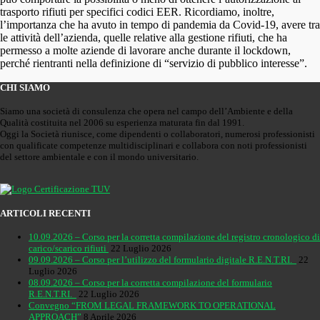
trasporto rifiuti per specifici codici EER. Ricordiamo, inoltre,
l’importanza che ha avuto in tempo di pandemia da Covid-19, avere tra
le attività dell’azienda, quelle relative alla gestione rifiuti, che ha
permesso a molte aziende di lavorare anche durante il lockdown,
perché rientranti nella definizione di “servizio di pubblico interesse”.
CHI SIAMO
Siamo una società di consulenza che opera nel campo dell’Ambiente e della
Qualità costituita nel 2006 su esperienza maturata fin dal 1991.
Oggi la Società riunisce, come dipendenti o collaboratori, numerosi professionisti
con qualificate competenze multidisciplinari e collabora con noti professionisti
del settore ambientale e con il mondo universitario.
ARTICOLI RECENTI
10.09.2026 – Corso per la corretta compilazione del registro cronologico di
carico/scarico rifiuti
22 Luglio 2026
09.09.2026 – Corso per l’utilizzo del formulario digitale R.E.N.T.RI.
22
Luglio 2026
08.09.2026 – Corso per la corretta compilazione del formulario
R.E.N.T.RI.
22 Luglio 2026
Convegno “FROM LEGAL FRAMEWORK TO OPERATIONAL
APPROACH”
8 Aprile 2026