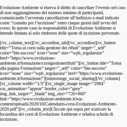
Evoluzione Ambiente si riserva il diritto di cancellare l’evento nel caso
di non raggiungimento del numero minimo di partecipanti,
comunicando l’avvenuta cancellazione all’indirizzo e-mail indicato
come “contatto per l’iscrizione” entro cinque giorni dall’avvio del
corso. In questo caso la responsabilità di Evoluzione Ambiente si
intende limitata al solo rimborso delle quote di iscrizione pervenute.
[/vc_column_text][/vc_accordion_tab][/vc_accordion][vc_button
title=”Torna ai corsi sulla gestione dei rifiuti” target=”_self”
color=”btn-success” icon=”none” size=”wpb_regularsize”
href=”https://www.evoluzione-
ambiente.it/formazione/corsigestionerifiuti/”][vc_button title=”Torna
alla pagina Formazione” target=”_self” color=”btn-success”
icon=”none” size=”wpb_regularsize” href=”https://www.evoluzione-
ambiente.it/formazione/”][miniorange_social_sharing][/vc_column]
[vc_column width=”1/3″][vc_single_image image=”2984″
css_animation=”appear” border_color=”grey”
img_link_target=”_blank” img_size=”720×960″
link=”https://www.evoluzione-ambiente.it/wp-
content/uploads/2020/10/Calendario-corsi-Evoluzione-Ambiente-
2020.pdf”][vc_column_text]Cliccate qui sopra per scaricare la
locandina dei corsi di Evoluzione Ambiente e relativa scheda di
iscrizione.