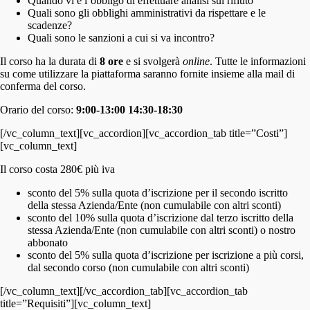
Quando vi è l’obbligo di effettuare analisi sul rifiuto
Quali sono gli obblighi amministrativi da rispettare e le
scadenze?
Quali sono le sanzioni a cui si va incontro?
Il corso ha la durata di
8 ore
e si svolgerà
online
. Tutte le informazioni
su come utilizzare la piattaforma saranno fornite insieme alla mail di
conferma del corso.
Orario del corso:
9:00-13:00
14:30-18:30
[/vc_column_text][vc_accordion][vc_accordion_tab title=”Costi”]
[vc_column_text]
Il corso costa 280€ più iva
sconto del 5% sulla quota d’iscrizione per il secondo iscritto
della stessa Azienda/Ente (non cumulabile con altri sconti)
sconto del 10% sulla quota d’iscrizione dal terzo iscritto della
stessa Azienda/Ente (non cumulabile con altri sconti) o nostro
abbonato
sconto del 5% sulla quota d’iscrizione per iscrizione a più corsi,
dal secondo corso (non cumulabile con altri sconti)
[/vc_column_text][/vc_accordion_tab][vc_accordion_tab
title=”Requisiti”][vc_column_text]