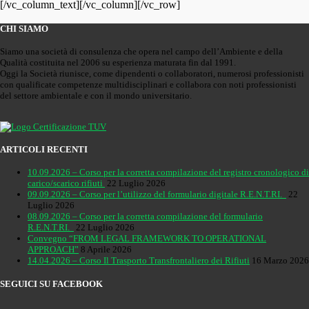
[/vc_column_text][/vc_column][/vc_row]
CHI SIAMO
Siamo una società di consulenza che opera nel campo dell’Ambiente e della
Qualità costituita nel 2006 su esperienza maturata fin dal 1991.
Oggi la Società riunisce, come dipendenti o collaboratori, numerosi professionisti
con qualificate competenze multidisciplinari e collabora con noti professionisti
del settore ambientale e con il mondo universitario.
ARTICOLI RECENTI
10.09.2026 – Corso per la corretta compilazione del registro cronologico di
carico/scarico rifiuti
22 Luglio 2026
09.09.2026 – Corso per l’utilizzo del formulario digitale R.E.N.T.RI.
22
Luglio 2026
08.09.2026 – Corso per la corretta compilazione del formulario
R.E.N.T.RI.
22 Luglio 2026
Convegno “FROM LEGAL FRAMEWORK TO OPERATIONAL
APPROACH”
8 Aprile 2026
14.04.2026 – Corso Il Trasporto Transfrontaliero dei Rifiuti
16 Marzo 2026
SEGUICI SU FACEBOOK