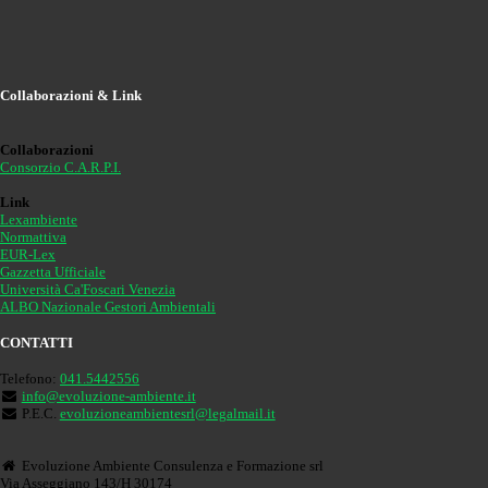
Collaborazioni & Link
Collaborazioni
Consorzio C.A.R.P.I.
Link
Lexambiente
Normattiva
EUR-Lex
Gazzetta Ufficiale
Università Ca'Foscari Venezia
ALBO Nazionale Gestori Ambientali
CONTATTI
Telefono:
041.5442556
info@evoluzione-ambiente.it
P.E.C.
evoluzioneambientesrl@legalmail.it
Evoluzione Ambiente Consulenza e Formazione srl
Via Asseggiano 143/H 30174