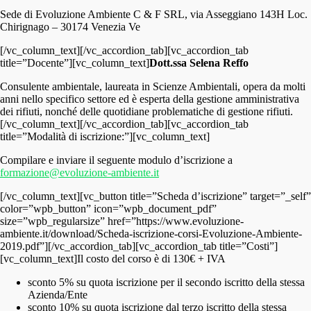
Sede di Evoluzione Ambiente C & F SRL, via Asseggiano 143H Loc.
Chirignago – 30174 Venezia Ve
[/vc_column_text][/vc_accordion_tab][vc_accordion_tab
title=”Docente”][vc_column_text]
Dott.ssa Selena Reffo
Consulente ambientale, laureata in Scienze Ambientali, opera da molti
anni nello specifico settore ed è esperta della gestione amministrativa
dei rifiuti, nonché delle quotidiane problematiche di gestione rifiuti.
[/vc_column_text][/vc_accordion_tab][vc_accordion_tab
title=”Modalità di iscrizione:”][vc_column_text]
Compilare e inviare il seguente modulo d’iscrizione a
formazione@evoluzione-ambiente.it
[/vc_column_text][vc_button title=”Scheda d’iscrizione” target=”_self”
color=”wpb_button” icon=”wpb_document_pdf”
size=”wpb_regularsize” href=”https://www.evoluzione-
ambiente.it/download/Scheda-iscrizione-corsi-Evoluzione-Ambiente-
2019.pdf”][/vc_accordion_tab][vc_accordion_tab title=”Costi”]
[vc_column_text]Il costo del corso è di 130€ + IVA
sconto 5% su quota iscrizione per il secondo iscritto della stessa
Azienda/Ente
sconto 10% su quota iscrizione dal terzo iscritto della stessa