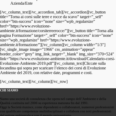
Azienda/Ente
[/vc_column_text][/vc_accordion_tab][/vc_accordion][vc_button
title=”Torna ai corsi sulle terre e rocce da scavo” target=”_self”
color=”btn-success” icon=”none” size=”wpb_regularsize”
href=”https://www.evoluzione-
ambiente.it/formazione/corsiterreerocce/”][vc_button title=”Torna alla
pagina Formazione” target=”_self” color=”btn-success” icon=”none”
size=”wpb_regularsize” href=”https://www.evoluzione-
ambiente.it/formazione/”][/vc_column][vc_column width=”1/3″]
[vc_single_image image=”1966″ css_animation=”appear”
border_color=”grey” img_link_target=”_blank” img_size=”370×524″
link=”https://www.evoluzione-ambiente.it/download/Calendario-corsi-
Evoluzione-Ambiente-2019.pdf”][vc_column_text]Cliccate sulla
locandina qui sopra per scaricare l’elenco dei corsi di Evoluzione
Ambiente del 2019, con relative date, programmi e costi.
[/vc_column_text][/vc_column][/vc_row]
CHI SIAMO
Siamo una società di consulenza che opera nel campo dell’Ambiente e della
Qualità costituita nel 2006 su esperienza maturata fin dal 1991.
Oggi la Società riunisce, come dipendenti o collaboratori, numerosi professionisti
con qualificate competenze multidisciplinari e collabora con noti professionisti
del settore ambientale e con il mondo universitario.