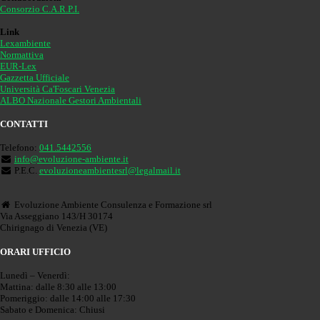
Consorzio C.A.R.P.I.
Link
Lexambiente
Normattiva
EUR-Lex
Gazzetta Ufficiale
Università Ca'Foscari Venezia
ALBO Nazionale Gestori Ambientali
CONTATTI
Telefono:
041.5442556
info@evoluzione-ambiente.it
P.E.C.
evoluzioneambientesrl@legalmail.it
Evoluzione Ambiente Consulenza e Formazione srl
Via Asseggiano 143/H 30174
Chirignago di Venezia (VE)
ORARI UFFICIO
Lunedì – Venerdì:
Mattina: dalle 8:30 alle 13:00
Pomeriggio: dalle 14:00 alle 17:30
Sabato e Domenica: Chiusi