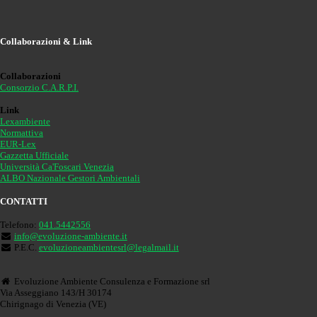
Collaborazioni & Link
Collaborazioni
Consorzio C.A.R.P.I.
Link
Lexambiente
Normattiva
EUR-Lex
Gazzetta Ufficiale
Università Ca'Foscari Venezia
ALBO Nazionale Gestori Ambientali
CONTATTI
Telefono:
041.5442556
info@evoluzione-ambiente.it
P.E.C.
evoluzioneambientesrl@legalmail.it
Evoluzione Ambiente Consulenza e Formazione srl
Via Asseggiano 143/H 30174
Chirignago di Venezia (VE)