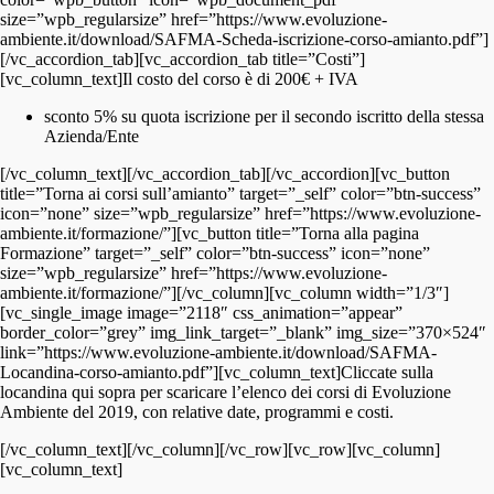
size=”wpb_regularsize” href=”https://www.evoluzione-
ambiente.it/download/SAFMA-Scheda-iscrizione-corso-amianto.pdf”]
[/vc_accordion_tab][vc_accordion_tab title=”Costi”]
[vc_column_text]Il costo del corso è di 200€ + IVA
sconto 5% su quota iscrizione per il secondo iscritto della stessa
Azienda/Ente
[/vc_column_text][/vc_accordion_tab][/vc_accordion][vc_button
title=”Torna ai corsi sull’amianto” target=”_self” color=”btn-success”
icon=”none” size=”wpb_regularsize” href=”https://www.evoluzione-
ambiente.it/formazione/”][vc_button title=”Torna alla pagina
Formazione” target=”_self” color=”btn-success” icon=”none”
size=”wpb_regularsize” href=”https://www.evoluzione-
ambiente.it/formazione/”][/vc_column][vc_column width=”1/3″]
[vc_single_image image=”2118″ css_animation=”appear”
border_color=”grey” img_link_target=”_blank” img_size=”370×524″
link=”https://www.evoluzione-ambiente.it/download/SAFMA-
Locandina-corso-amianto.pdf”][vc_column_text]Cliccate sulla
locandina qui sopra per scaricare l’elenco dei corsi di Evoluzione
Ambiente del 2019, con relative date, programmi e costi.
[/vc_column_text][/vc_column][/vc_row][vc_row][vc_column]
[vc_column_text]