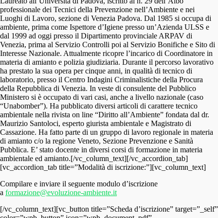
Laureato all’Università di Padova, iscritto al n. 29 dell’Albo
professionale dei Tecnici della Prevenzione nell’Ambiente e nei
Luoghi di Lavoro, sezione di Venezia Padova. Dal 1985 si occupa di
ambiente, prima come Ispettore d’Igiene presso un’Azienda ULSS e
dal 1999 ad oggi presso il Dipartimento provinciale ARPAV di
Venezia, prima al Servizio Controlli poi al Servizio Bonifiche e Sito di
Interesse Nazionale. Attualmente ricopre l’incarico di Coordinatore in
materia di amianto e polizia giudiziaria. Durante il percorso lavorativo
ha prestato la sua opera per cinque anni, in qualità di tecnico di
laboratorio, presso il Centro Indagini Criminalistiche della Procura
della Repubblica di Venezia. In veste di consulente del Pubblico
Ministero si è occupato di vari casi, anche a livello nazionale (caso
“Unabomber”). Ha pubblicato diversi articoli di carattere tecnico
ambientale nella rivista on line “Diritto all’Ambiente” fondata dal dr.
Maurizio Santoloci, esperto giurista ambientale e Magistrato di
Cassazione. Ha fatto parte di un gruppo di lavoro regionale in materia
di amianto c/o la regione Veneto, Sezione Prevenzione e Sanità
Pubblica. E’ stato docente in diversi corsi di formazione in materia
ambientale ed amianto.[/vc_column_text][/vc_accordion_tab]
[vc_accordion_tab title=”Modalità di iscrizione:”][vc_column_text]
Compilare e inviare il seguente modulo d’iscrizione
a
formazione@evoluzione-ambiente.it
[/vc_column_text][vc_button title=”Scheda d’iscrizione” target=”_self”
color=”wpb_button” icon=”wpb_document_pdf”