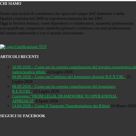
CHI SIAMO
Siamo una società di consulenza che opera nel campo dell’Ambiente e della
Qualità costituita nel 2006 su esperienza maturata fin dal 1991.
Oggi la Società riunisce, come dipendenti o collaboratori, numerosi professionisti
con qualificate competenze multidisciplinari e collabora con noti professionisti
del settore ambientale e con il mondo universitario.
ARTICOLI RECENTI
10.09.2026 – Corso per la corretta compilazione del registro cronologico di
carico/scarico rifiuti
22 Luglio 2026
09.09.2026 – Corso per l’utilizzo del formulario digitale R.E.N.T.RI.
22
Luglio 2026
08.09.2026 – Corso per la corretta compilazione del formulario
R.E.N.T.RI.
22 Luglio 2026
Convegno “FROM LEGAL FRAMEWORK TO OPERATIONAL
APPROACH”
8 Aprile 2026
14.04.2026 – Corso Il Trasporto Transfrontaliero dei Rifiuti
16 Marzo 2026
SEGUICI SU FACEBOOK